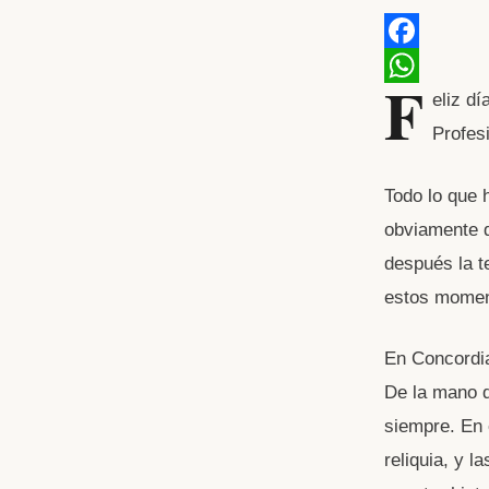
F
F
a
W
eliz d
Profes
c
h
e
a
Todo lo que h
b
t
obviamente d
o
s
después la t
o
A
estos moment
k
p
p
En Concordia
De la mano d
siempre. En 
reliquia, y l