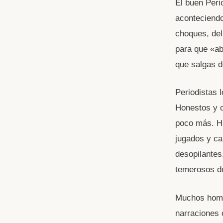
El buen Peri
aconteciendo 
choques, deli
para que «ab
que salgas d
Periodistas 
Honestos y c
poco más. Ha
jugados y ca
desopilantes
temerosos de
Muchos hombr
narraciones 