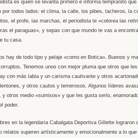
odista es quien se levanta primero e informa tempranito que
por todos lados: el clima, la calle, los pibes, tacheros, la c
tos, el profe, las marchas, el periodista te «colorea las ret
ras el paraguas», y sepas con que mundo te vas a encontr
e tu casa.
los hay de todo tipo y pelaje «como en Botica». Buenos y ma
orruptos. Tenemos unos con mejor pluma que otros que les
y con más labia y un carisma cautivante y otros acartona
lentones, y otros cautos y temerosos. Algunos líderes avasa
, y otros medio «sumisos» y que les gusta serlo, enamorad
l poder.
es en la legendaria Cabalgata Deportiva Gillette lograron 
o relatos superen artísticamente y emocionalmente a lo que