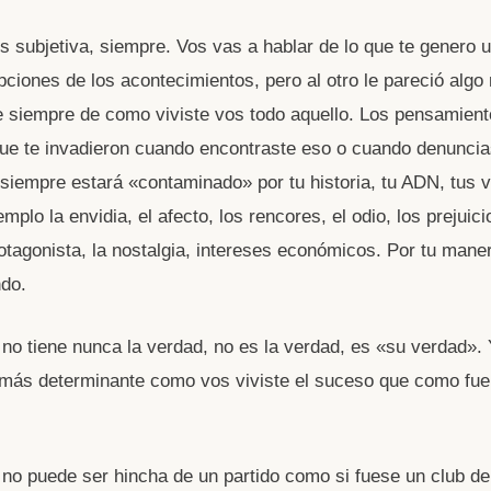
es subjetiva, siempre. Vos vas a hablar de lo que te genero u
pciones de los acontecimientos, pero al otro le pareció algo
 siempre de como viviste vos todo aquello. Los pensamient
e te invadieron cuando encontraste eso o cuando denuncias
siempre estará «contaminado» por tu historia, tu ADN, tus
plo la envidia, el afecto, los rencores, el odio, los prejuici
rotagonista, la nostalgia, intereses económicos. Por tu mane
ndo.
a no tiene nunca la verdad, no es la verdad, es «su verdad».
 más determinante como vos viviste el suceso que como fue
a no puede ser hincha de un partido como si fuese un club de 