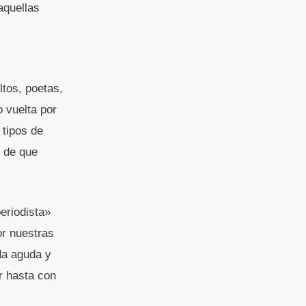
aquellas
ltos, poetas,
o vuelta por
 tipos de
n de que
periodista»
or nuestras
da aguda y
r hasta con