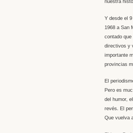
nuestra hist
Y desde el 9
1968 a San M
contado que 
directivos y
importante m
provincias m
El periodism
Pero es much
del humor, el
revés. El pe
Que vuelva a