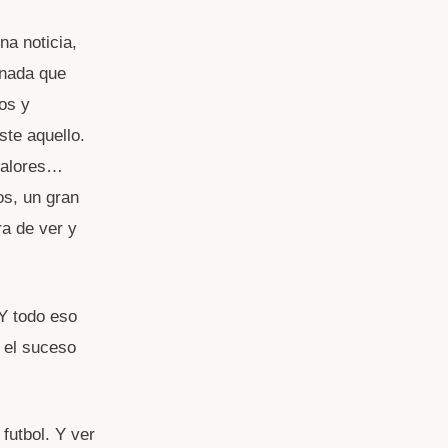
na noticia,
 nada que
os y
te aquello.
 valores…
os, un gran
ra de ver y
 Y todo eso
 el suceso
futbol. Y ver