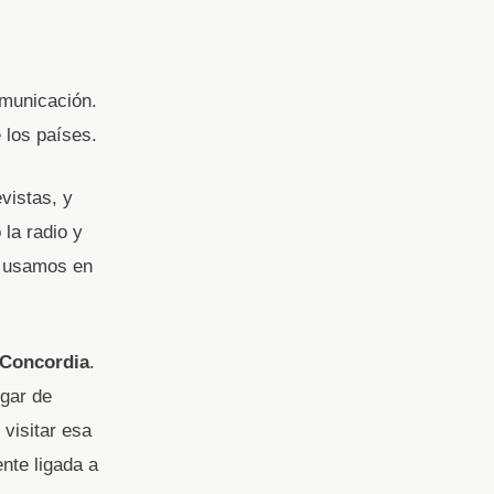
omunicación.
 los países.
evistas, y
la radio y
e usamos en
 Concordia
.
gar de
visitar esa
ente ligada a