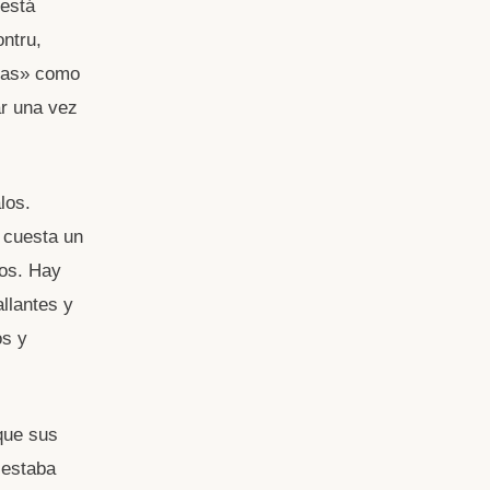
 está
ontru,
inas» como
ar una vez
los.
 cuesta un
dos. Hay
llantes y
os y
que sus
 estaba