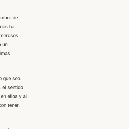
iembre de
nos ha
umerosos
o un
simas
o que sea.
 el sentido
en ellos y al
on tener.