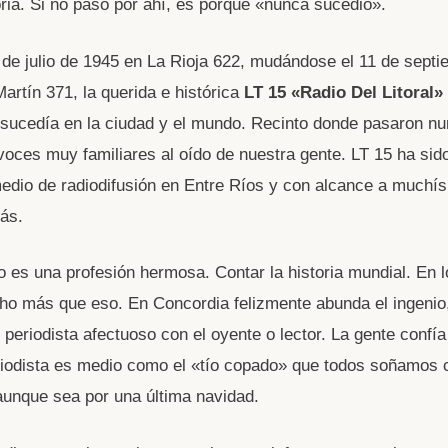
oria. Si no pasó por ahí, es porque «nunca sucedió».
 de julio de 1945 en La Rioja 622, mudándose el 11 de sept
artín 371, la querida e histórica
LT 15 «Radio Del Litoral»
sucedía en la ciudad y el mundo. Recinto donde pasaron n
 voces muy familiares al oído de nuestra gente. LT 15 ha sid
edio de radiodifusión en Entre Ríos y con alcance a muchí
ás.
o es una profesión hermosa. Contar la historia mundial. En l
o más que eso. En Concordia felizmente abunda el ingenio,
 periodista afectuoso con el oyente o lector. La gente confía 
riodista es medio como el «tío copado» que todos soñamos c
unque sea por una última navidad.