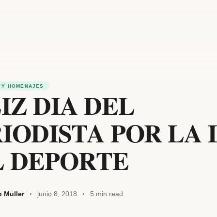
 Y HOMENAJES
IZ DIA DEL
IODISTA POR LA 
L DEPORTE
o Muller
junio 8, 2018
5 min read