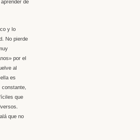
a aprender de
co y lo
d. No pierde
 muy
nos» por el
uelve al
ella es
 constante,
íciles que
dversos.
alá que no