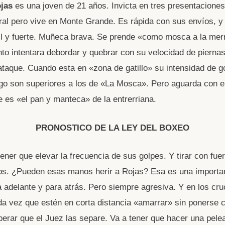
jas
es una joven de 21 años. Invicta en tres presentaciones
ral pero vive en Monte Grande. Es rápida con sus envíos, y
il y fuerte. Muñeca brava. Se prende «como mosca a la me
o intentara debordar y quebrar con su velocidad de piernas
taque. Cuando esta en «zona de gatillo» su intensidad de g
go son superiores a los de «La Mosca». Pero aguarda con el
 es «el pan y manteca» de la entrerriana.
PRONOSTICO DE LA LEY DEL BOXEO
tener que elevar la frecuencia de sus golpes. Y tirar con fue
s. ¿Pueden esas manos herir a Rojas? Esa es una importan
a adelante y para atrás. Pero siempre agresiva. Y en los cru
da vez que estén en corta distancia «amarrar» sin ponerse 
perar que el Juez las separe. Va a tener que hacer una pele