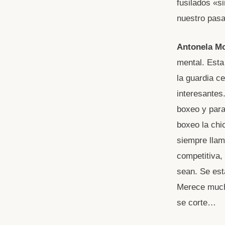
fusilados «s
nuestro pa
Antonela Mo
mental. Esta
la guardia c
interesantes
boxeo y para
boxeo la chi
siempre llam
competitiva,
sean. Se est
Merece mucha
se corte…