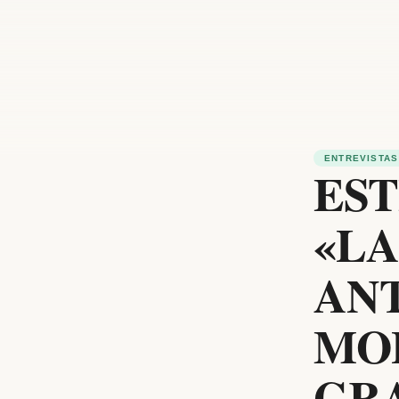
ENTREVISTAS
EST
«L
ANT
MO
GRA