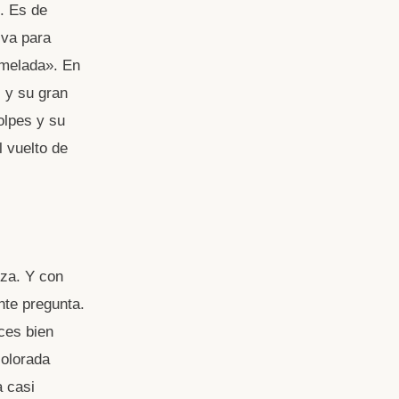
. Es de
 va para
rmelada». En
 y su gran
olpes y su
 vuelto de
rza. Y con
te pregunta.
ces bien
colorada
a casi