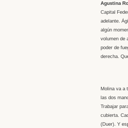
Agustina Ro
Capital Fede
adelante. Ág
algún moment
volumen de a
poder de fue
derecha. Que
Molina va a 
las dos mano
Trabajar par
cubierta. Ca
(Duer). Y es