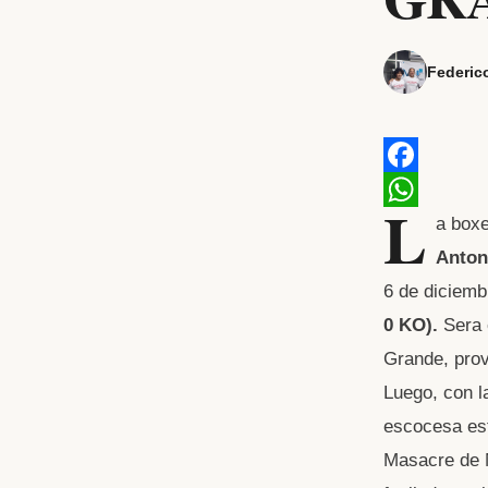
Federic
F
L
a
W
a boxe
Anton
c
h
6 de diciem
e
a
0 KO).
Sera 
b
t
Grande, prov
o
s
Luego, con l
o
A
escocesa est
k
p
Masacre de M
p