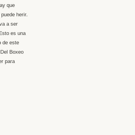
hay que
 puede herir.
va a ser
 Esto es una
o de este
y Del Boxeo
er para