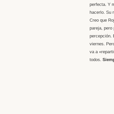
perfecta. Y 
hacerlo. Su r
Creo que Roj
pareja, pero
percepción. 
viernes. Per
va a «repart
todos.
Siemp