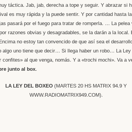
muy táctica. Jab, jab, derecha a tope y seguir. Y abrazar si 
ival es muy rápida y la puede sentir. Y por cantidad hasta la
as pasará por el fuego para tratar de romperla. … La pelea 
 por razones obvias y desagradables, se la darán a la local.
Encima no estoy tan convencido de que así sea el desarroll
o algo uno tiene que decir… Si llega haber un robo… La Le
ir confites» al que venga, nomás. Y a «trochi mochi». Va a v
re junto al box.
LA LEY DEL BOXEO
(MARTES 20 HS MATRIX 94.9 Y
WWW.RADIOMATRIX949.COM).