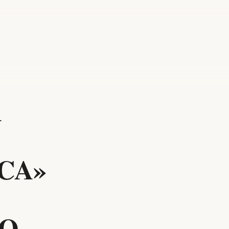
A
CA»
O.