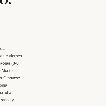
dia,
 este viernes
ojas (3-0,
e Monte
los Ombúes».
lonia
por «La
trados y