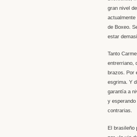
k
p
gran nivel d
p
actualmente 
de Boxeo. Se
estar demasi
Tanto Carme
entrerriano,
brazos. Por 
esgrima. Y d
garantía a n
y esperando 
contrarias.
El brasileño