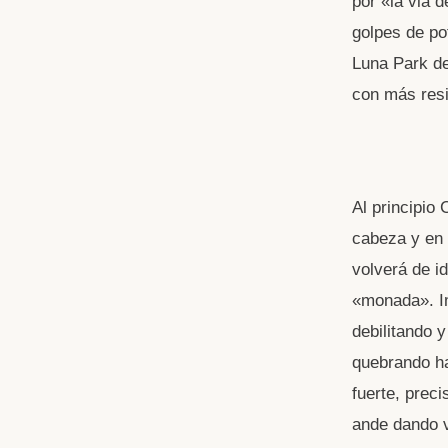
por «la via 
golpes de po
Luna Park de
con más resil
Al principio 
cabeza y en 
volverá de i
«monada». Imp
debilitando 
quebrando ha
fuerte, prec
ande dando v