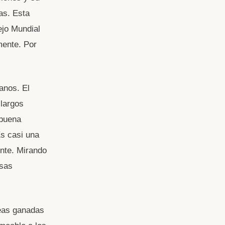
as. Esta
ejo Mundial
mente. Por
anos. El
 largos
 buena
Es casi una
nte. Mirando
nsas
leas ganadas