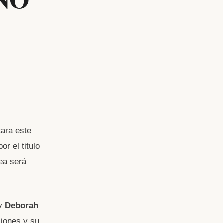
tara este
or el titulo
ea será
y
Deborah
ciones y su