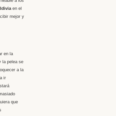
meable a los
ldivia
en el
cibir mejor y
r en la
 la pelea se
loquecer a la
a ir
stará
emasiado
quiera que
s