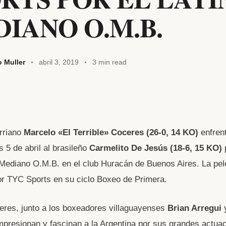
IANO O.M.B.
o Muller
abril 3, 2019
3 min read
erriano
Marcelo «El Terrible» Coceres (26-0, 14 KO)
enfren
s 5 de abril al brasileño
Carmelito De Jesús (18-6, 15 KO)
p
 Mediano O.M.B. en el club Huracán de Buenos Aires. La pel
or TYC Sports en su ciclo Boxeo de Primera.
res, junto a los boxeadores villaguayenses
Brian Arregui
impresionan y fascinan a la Argentina por sus grandes actua