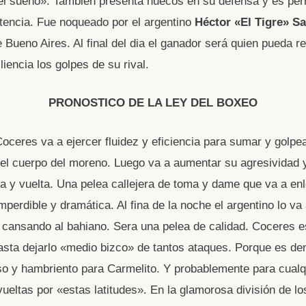
del sueño». También presenta huecos en su defensa y es per
tencia. Fue noqueado por el argentino
Héctor «El Tigre» Sa
 Bueno Aires. Al final del dia el ganador será quien pueda re
iencia los golpes de su rival.
PRONOSTICO DE LA LEY DEL BOXEO
Coceres va a ejercer fluidez y eficiencia para sumar y golpea
el cuerpo del moreno. Luego va a aumentar su agresividad y
da y vuelta. Una pelea callejera de toma y dame que va a en
erdible y dramática. Al fina de la noche el argentino lo va 
y cansando al bahiano. Sera una pelea de calidad. Coceres e
sta dejarlo «medio bizco» de tantos ataques. Porque es d
iso y hambriento para Carmelito. Y probablemente para cual
ueltas por «estas latitudes». En la glamorosa división de lo