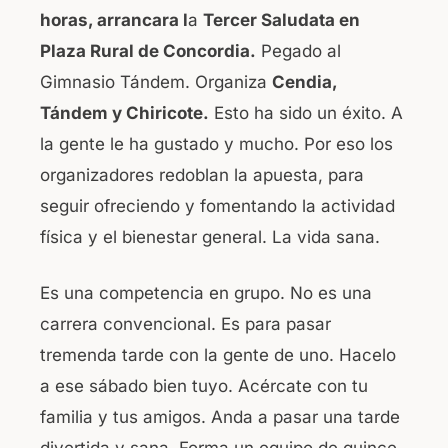
c
at
horas, arrancara l
a
Tercer Saludata en
e
s
Plaza Rural de Concordia.
Pegado al
b
A
Gimnasio Tándem. Organiza
Cendia,
o
p
Tándem y Chiricote.
Esto ha sido un éxito. A
o
p
la gente le ha gustado y mucho. Por eso los
k
organizadores redoblan la apuesta, para
seguir ofreciendo y fomentando la actividad
física y el bienestar general. La vida sana.
Es una competencia en grupo. No es una
carrera convencional. Es para pasar
tremenda tarde con la gente de uno. Hacelo
a ese sábado bien tuyo. Acércate con tu
familia y tus amigos. Anda a pasar una tarde