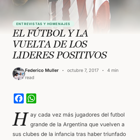
ENTREVISTAS Y HOMENAJES
EL FÚTBOL Y LA
VUELTA DE LOS
LIDERES POSITIVOS
Federico Muller
octubre 7, 2017
4 min
read
F
W
a
h
H
ay cada vez más jugadores del futbol
c
at
grande de la Argentina que vuelven a
e
s
sus clubes de la infancia tras haber triunfado
b
A