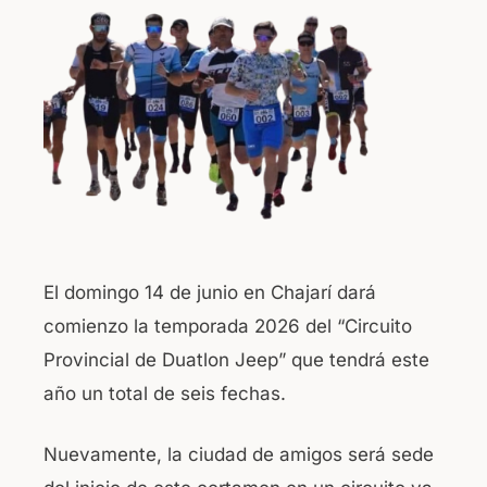
b
A
o
p
o
p
k
El domingo 14 de junio en Chajarí dará
comienzo la temporada 2026 del “Circuito
Provincial de Duatlon Jeep” que tendrá este
año un total de seis fechas.
Nuevamente, la ciudad de amigos será sede