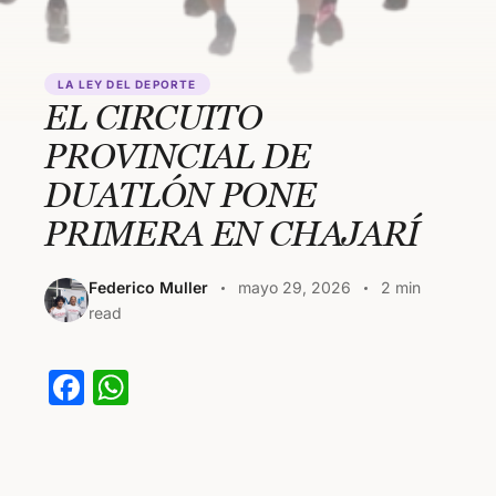
LA LEY DEL DEPORTE
EL CIRCUITO
PROVINCIAL DE
DUATLÓN PONE
PRIMERA EN CHAJARÍ
Federico Muller
mayo 29, 2026
2 min
read
F
W
a
h
c
at
e
s