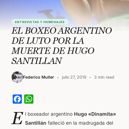
ENTREVISTAS Y HOMENAJES
EL BOXEO ARGENTINO
DE LUTO POR LA
MUERTE DE HUGO
SANTILLAN
Federico Muller
julio 27, 2019
3 min read
F
W
a
h
E
l boxeador argentino
Hugo «Dinamita»
c
at
Santillán
falleció en la madrugada del
e
s