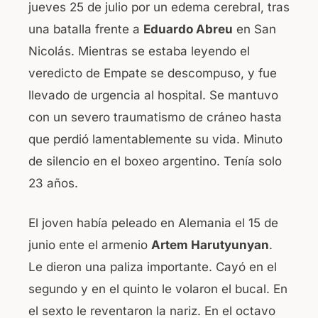
jueves 25 de julio por un edema cerebral, tras
b
A
una batalla frente a
Eduardo Abreu
en San
o
p
Nicolás. Mientras se estaba leyendo el
o
p
veredicto de Empate se descompuso, y fue
k
llevado de urgencia al hospital. Se mantuvo
con un severo traumatismo de cráneo hasta
que perdió lamentablemente su vida. Minuto
de silencio en el boxeo argentino. Tenía solo
23 años.
El joven había peleado en Alemania el 15 de
junio ente el armenio
Artem Harutyunyan
.
Le dieron una paliza importante. Cayó en el
segundo y en el quinto le volaron el bucal. En
el sexto le reventaron la nariz. En el octavo