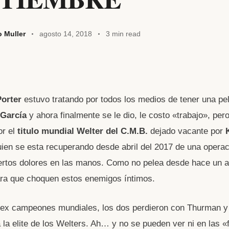
o Muller
agosto 14, 2018
3 min read
W
orter
estuvo tratando por todos los medios de tener una pe
t
García
y ahora finalmente se le dio, le costo «trabajo», pero
or el
titulo mundial Welter del C.M.B.
dejado vacante por
A
uien se esta recuperando desde abril del 2017 de una opera
ertos dolores en las manos. Como no pelea desde hace un 
ara que choquen estos enemigos íntimos.
 ex campeones mundiales, los dos perdieron con Thurman y
 la elite de los Welters. Ah… y no se pueden ver ni en las «f