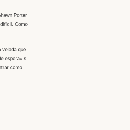
Shawn Porter
difícil. Como
na velada que
de espera» si
entrar como