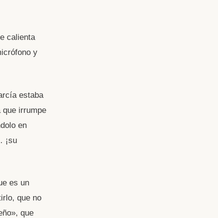
e calienta
micrófono y
arcía estaba
 que irrumpe
ndolo en
… ¡su
que es un
irlo, que no
eño», que