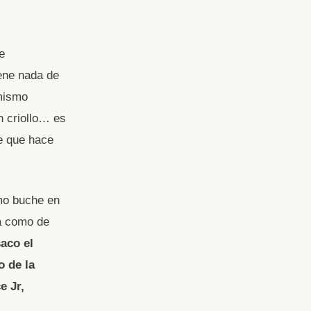
e
ene nada de
 mismo
n criollo… es
ce que hace
omo buche en
 a como de
aco el
o de la
e Jr,