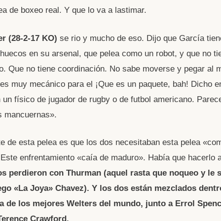
ea de boxeo real. Y que lo va a lastimar.
r (28-2-17 KO)
se rio y mucho de eso. Dijo que García tien
uecos en su arsenal, que pelea como un robot, y que no ti
io. Que no tiene coordinación. No sabe moverse y pegar al
es muy mecánico para el ¡Que es un paquete, bah! Dicho e
 un físico de jugador de rugby o de futbol americano. Pare
s mancuernas».
te de esta pelea es que los dos necesitaban esta pelea «c
. Este enfrentamiento «caía de maduro». Había que hacerlo
s perdieron con Thurman (aquel rasta que noqueo y le s
iego «La Joya» Chavez). Y los dos están mezclados dentr
a de los mejores Welters del mundo, junto a Errol Spenc
Terence Crawford.