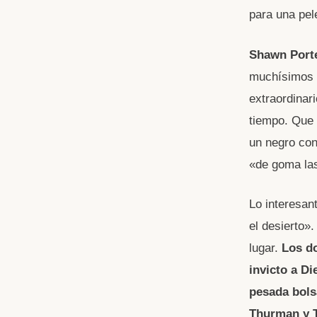
para una pel
Shawn Porte
muchísimos h
extraordinar
tiempo. Que 
un negro con
«de goma la
Lo interesan
el desierto»
lugar.
Los do
invicto a D
pesada bols
Thurman y 