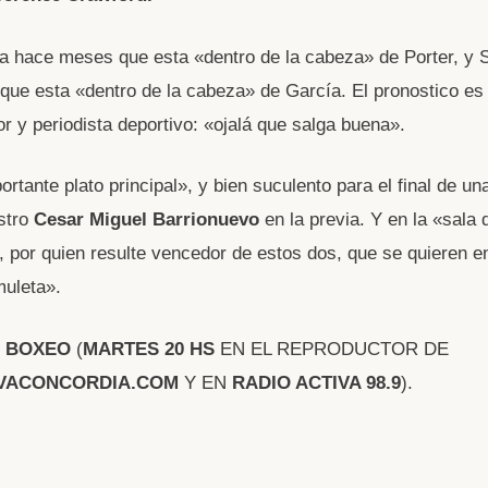
 hace meses que esta «dentro de la cabeza» de Porter, y 
ue esta «dentro de la cabeza» de García. El pronostico es 
or y periodista deportivo: «ojalá que salga buena».
rtante plato principal», y bien suculento para el final de u
stro
Cesar Miguel Barrionuevo
en la previa. Y en la «sala 
r, por quien resulte vencedor de estos dos, que se quieren 
muleta».
L BOXEO
(
MARTES 20 HS
EN EL REPRODUCTOR DE
VACONCORDIA.COM
Y EN
RADIO ACTIVA 98.9
).