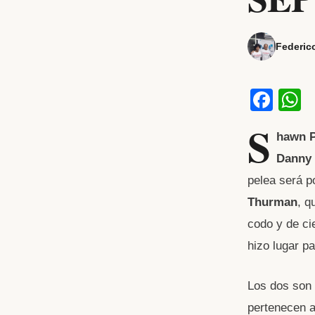
Federic
F
a
h
S
hawn P
c
a
Danny 
e
s
pelea será p
b
Thurman
, q
o
p
codo y de ci
o
p
hizo lugar p
k
Los dos son
pertenecen a