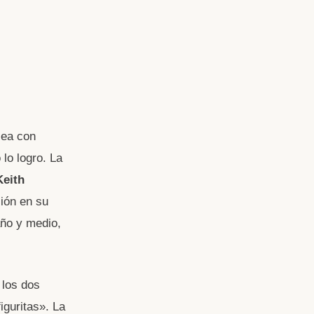
lea con
 lo logro. La
Keith
ción en su
año y medio,
 los dos
iguritas». La