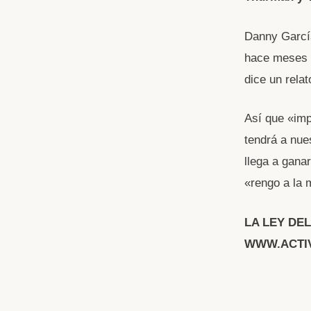
Danny García
hace meses q
dice un relat
Así que «impo
tendrá a nue
llega a gana
«rengo a la 
LA LEY DE
WWW.ACTI