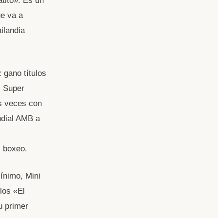
tito». Es un
e va a
ilandia
 gano títulos
y Super
s veces con
ndial AMB a
l boxeo.
ínimo, Mini
los «El
u primer