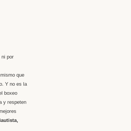
 ni por
l mismo que
o. Y no es la
el boxeo
a y respeten
 mejores
autista,