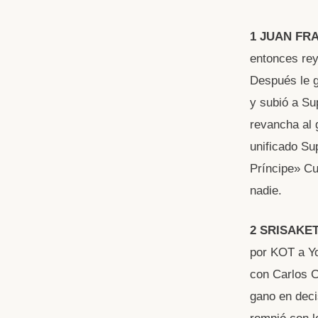
1 JUAN FR
entonces rey
Después le g
y subió a Su
revancha al 
unificado Su
Príncipe» Cu
nadie.
2 SRISAKE
por KOT a Yo
con Carlos 
gano en deci