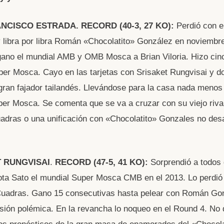
ANCISCO ESTRADA.
RECORD (40-3, 27 KO):
Perdió con e
 libra por libra Román «Chocolatito» González en noviembre
ano el mundial AMB y OMB Mosca a Brian Viloria. Hizo cin
per Mosca. Cayo en las tarjetas con Srisaket Rungvisai y d
gran fajador tailandés. Llevándose para la casa nada menos
per Mosca. Se comenta que se va a cruzar con su viejo riva
adras o una unificación con «Chocolatito» Gonzales no desa
T RUNGVISAI
.
RECORD
(47-5, 41 KO):
Sorprendió a todos
ta Sato el mundial Super Mosca CMB en el 2013. Lo perdió
Cuadras. Gano 15 consecutivas hasta pelear con Román Gon
sión polémica. En la revancha lo noqueo en el Round 4. No 