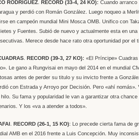
CO RODRIGUEZ
.
RECORD
(33-4, 24 KO):
Cuando arranco 
aragua y perdió con Román González. Luego noqueo a Merlit
tirse en campeón mundial Mini Mosca OMB. Unifico con Ta
ietes y Fuentes. Subió de nuevo y actualmente esta en una
nsecutivas. Merece desde hace rato otra oportunidad por el ti
 CUADRAS
.
RECORD
(39-3, 27 KO):
«El Príncipe» Cuadras
». Le gano a Rungvisai en mayo del 2014 en el mundial CM
tosas antes de perder su titulo y su invicto frente a Gonzále
rdió con Estrada y Arroyo por Decisión. Pero «ahí nomás». 
 hilo. Su fama y popularidad le van a garantizar otra chance
narios. Y los «va a atender a todos».
AFAI
.
RECORD (26-1, 15 KO)
: Lo precede cierta fama de g
ial AMB en el 2016 frente a Luis Concepción. Muy inconsis