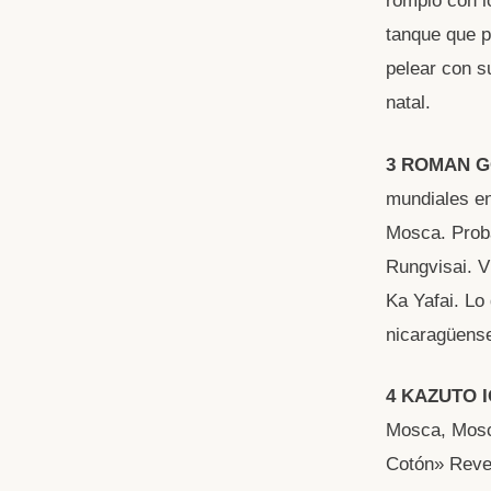
rompió con l
tanque que p
pelear con s
natal.
3 ROMAN 
mundiales en
Mosca. Prob
Rungvisai. V
Ka Yafai. Lo 
nicaragüense
4 KAZUTO 
Mosca, Mosc
Cotón» Revec