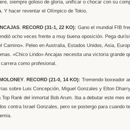
ere, siempre goloso de gloria, unificar o chocar con su comp
. Y hacer reventar el Olímpico de Tokio.
ANCAJAS
.
RECORD
(31-1, 22 KO):
Gano el mundial FIB fr
endió ocho veces frente a muy buena oposición. Pega durís
l Camino». Peleo en Australia, Estados Unidos, Asia, Europ
mas. «Chico Lindo» Ancajas necesita una victoria grande q
 carrera como profesional.
 MOLONEY
.
RECORD
(21-0, 14 KO):
Tremendo boxeador am
orias sobre Luis Concepción, Miguel Gonzales y Elton Dharr
a Top Rank del inmortal Bob Arum. Iba a debutar este mes e
os contra Israel Gonzales, pero se postergo para cuando t
emia.