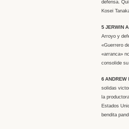
defensa. Qui
Kosei Tanaka
5 JERWIN 
Arroyo y def
«Guerrero de
«arranca» no
consolide su
6 ANDREW
solidas vict
la productor
Estados Unid
bendita pand