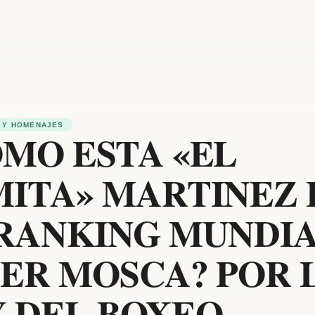
 Y HOMENAJES
MO ESTA «EL
ITA» MARTINEZ 
 RANKING MUNDI
ER MOSCA? POR 
 DEL BOXEO