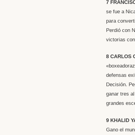
7 FRANCIS
se fue a Nic
para conver
Perdió con N
victorias co
8 CARLOS
«boxeadorazo
defensas exi
Decisión. Pe
ganar tres al
grandes esce
9 KHALID Y
Gano el mund