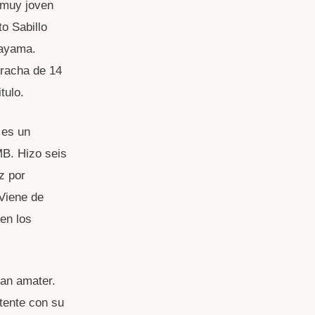
muy joven
o Sabillo
kayama.
 racha de 14
tulo.
 es un
B. Hizo seis
z por
Viene de
 en los
ran amater.
tente con su