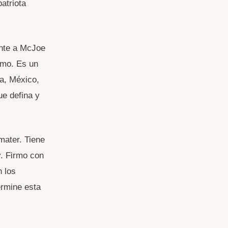
atriota
ente a McJoe
imo. Es un
a, México,
ue defina y
ater. Tiene
y. Firmo con
n los
ermine esta