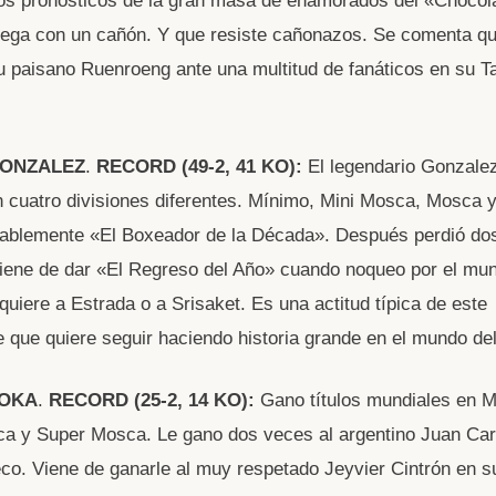
os pronósticos de la gran masa de enamorados del «Chocola
ega con un cañón. Y que resiste cañonazos. Se comenta qu
u paisano Ruenroeng ante una multitud de fanáticos en su Ta
GONZALEZ
.
RECORD
(49-2, 41 KO):
El legendario Gonzalez
 cuatro divisiones diferentes. Mínimo, Mini Mosca, Mosca 
ablemente «El Boxeador de la Década». Después perdió do
iene de dar «El Regreso del Año» cuando noqueo por el mu
quiere a Estrada o a Srisaket. Es una actitud típica de este
 que quiere seguir haciendo historia grande en el mundo de
IOKA
.
RECORD
(25-2, 14 KO):
Gano títulos mundiales en M
a y Super Mosca. Le gano dos veces al argentino Juan Car
o. Viene de ganarle al muy respetado Jeyvier Cintrón en s