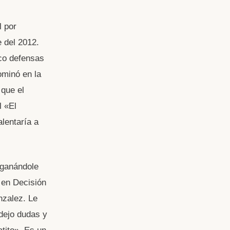
l por
 del 2012.
co defensas
ominó en la
 que el
l «El
lentaría a
 ganándole
 en Decisión
zalez. Le
dejo dudas y