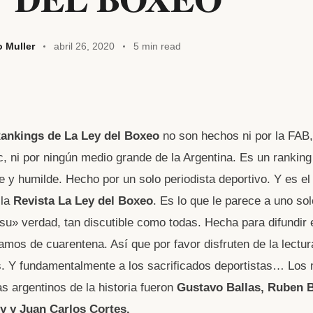
o Muller
abril 26, 2020
5 min read
W
ankings de La Ley del Boxeo
no son hechos ni por la FAB,
t
, ni por ningún medio grande de la Argentina. Es un ranking
e y humilde. Hecho por un solo periodista deportivo. Y es e
A
 la
Revista La Ley del Boxeo
. Es lo que le parece a uno sol
su» verdad, tan discutible como todas. Hecha para difundir 
amos de cuarentena. Así que por favor disfruten de la lectur
s. Y fundamentalmente a los sacrificados deportistas… Los
 argentinos de la historia fueron
Gustavo Ballas, Ruben B
y y Juan Carlos Cortes.