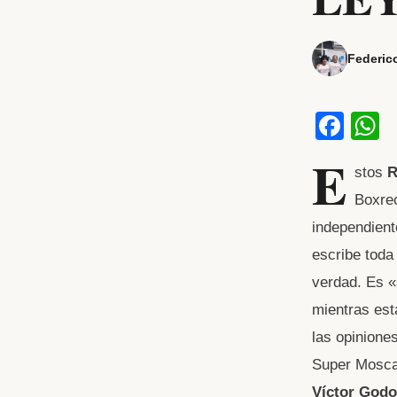
Federic
F
a
h
E
stos
R
c
a
Boxrec
e
s
independient
b
escribe toda
o
p
verdad. Es «
o
p
mientras est
k
las opinione
Super Moscas
Víctor Godo