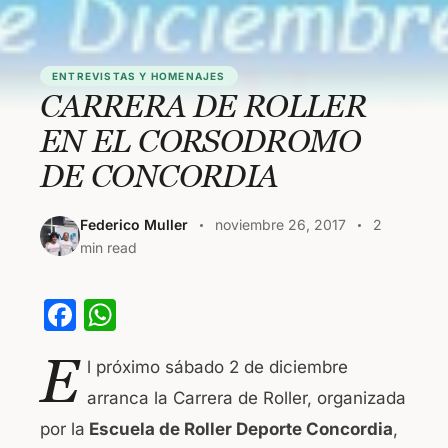
ENTREVISTAS Y HOMENAJES
CARRERA DE ROLLER
EN EL CORSODROMO
DE CONCORDIA
Federico Muller
noviembre 26, 2017
2
min read
F
W
a
h
E
l próximo sábado 2 de diciembre
c
at
arranca la Carrera de Roller, organizada
e
s
por la
Escuela de Roller Deporte Concordia
,
b
A