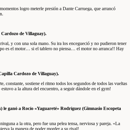
r momentos logro meterle presión a Dante Carruega, que arrancó
n.
 Cardozo de Villaguay).
rival, y con una sola mano. Su ira los encegueció y no pudieron tener
erpo es el motor… si el tablero no piensa… el motor no arranca!! Hay
apilla Cardozo de Villaguay).
e, constante, sostiene el ritmo todos los segundos de todos las vueltas
estuvo a la altura del encuentro, a seguir dándole en el gym!
) le ganó a Rocío «Yaguareté» Rodríguez (Gimnasio Escopeta
ninguna a la otra, pero fue una pelea tensa, nerviosa y pareja. «La
ierva la manera de poder morder a su rival!