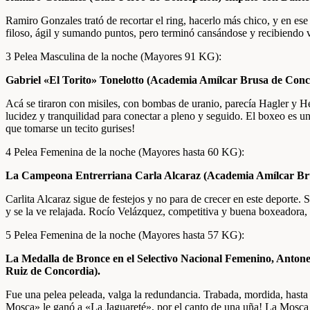
Ramiro Gonzales trató de recortar el ring, hacerlo más chico, y en e
filoso, ágil y sumando puntos, pero terminó cansándose y recibiendo v
3 Pelea Masculina de la noche (Mayores 91 KG):
Gabriel «El Torito» Tonelotto (Academia Amílcar Brusa de Conce
Acá se tiraron con misiles, con bombas de uranio, parecía Hagler y He
lucidez y tranquilidad para conectar a pleno y seguido. El boxeo es u
que tomarse un tecito gurises!
4 Pelea Femenina de la noche (Mayores hasta 60 KG):
La Campeona Entrerriana Carla Alcaraz (Academia Amílcar Brus
Carlita Alcaraz sigue de festejos y no para de crecer en este deporte. 
y se la ve relajada. Rocío Velázquez, competitiva y buena boxeadora, 
5 Pelea Femenina de la noche (Mayores hasta 57 KG):
La Medalla de Bronce en el Selectivo Nacional Femenino, Anton
Ruiz de Concordia).
Fue una pelea peleada, valga la redundancia. Trabada, mordida, hasta c
Mosca» le ganó a «La Jaguareté», por el canto de una uña! La Mosca e