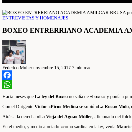
ENTREVISTAS Y HOMENAJES
BOXEO ENTRERRIANO ACADEMIA AMIL
Federico Muller
noviembre 15, 2017
7 min read
Facebook
WhatsApp
Hacia meses que
La ley del Boxeo
no salía de «boxes» y ponía a punt
Con el Dirigente
Víctor «Pico» Medina
se subió
«La Roca» Molo
,
Atrás a la derecha
«La Vieja del Agua» Müller
, aficionado del folc
En el medio, y medio apretado «como sardina en lata», venía
Mauric