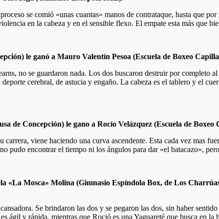
se proceso se comió «unas cuantas» manos de contrataque, hasta que po
iolencia en la cabeza y en el sensible flexo. El empate esta más que bie
pción) le ganó a Mauro Valentín Pesoa (Escuela de Boxeo Capilla
arns, no se guardaron nada. Los dos buscaron destruir por completo al 
n deporte cerebral, de astucia y engaño. La cabeza es el tablero y el cu
a de Concepción) le gano a Rocío Velázquez (Escuela de Boxeo C
Su carrera, viene haciendo una curva ascendente. Esta cada vez mas fuert
no pudo encontrar el tiempo ni los ángulos para dar «el batacazo», pero 
ela «La Mosca» Molina (Gimnasio Espíndola Box, de Los Charrúas
ansadora. Se brindaron las dos y se pegaron las dos, sin haber sentido 
s ágil y rápida, mientras que Roció es una Yaguareté que busca en la h