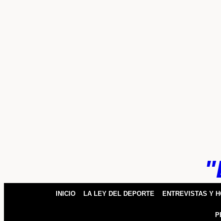
k
pp
"
INICIO
LA LEY DEL DEPORTE
ENTREVISTAS Y 
P