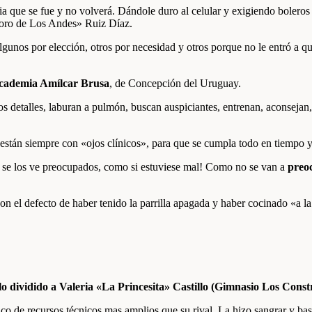
ubia que se fue y no volverá. Dándole duro al celular y exigiendo bol
«Toro de Los Andes» Ruiz Díaz.
gunos por elección, otros por necesidad y otros porque no le entró a q
cademia Amílcar Brusa
, de Concepción del Uruguay.
s detalles, laburan a pulmón, buscan auspiciantes, entrenan, aconsejan, 
 están siempre con «ojos clínicos», para que se cumpla todo en tiempo 
re se los ve preocupados, como si estuviese mal! Como no se van a
preo
con el defecto de haber tenido la parrilla apagada y haber cocinado «a
 dividido a Valeria «La Princesita» Castillo (Gimnasio Los Const
 de recursos técnicos mas amplios que su rival. La hizo sangrar y basta