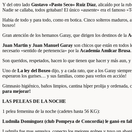
Y del otro lado
Gustavo «Pasto Seco» Ruiz Díaz
, alicaído por la r
Nadie se callaba, todos gritaban! El único «ausente» era el famoso 
Habia de todo y para todo, como en botica. Cinco solteros maduros, al
boxeo!
Gran atención de los hemanos Garay, que dirigen los destinos de la
A
Juan Martin y Juan Manuel Garay
son chicos que están en todos lo
necesario «sentido de pertenencia» por la
Academia Amílcar Brusa
.
Son queridos, respetados, hacen lo que tienen que hacer y más aun, y
Uno de
La ley del Boxeo
dijo, y a cada rato, que a los Garay siemp
esperaron los gurises… y sus familias, como para verlos en acción!
Gimnasio higiénico, baños limpios, cantina híper prolija y ordenada, 
para mejorar!
LAS PELEAS DE LA NOCHE
1 pelea femenina de la noche (cadetes hasta 56 KG):
Ludmila Domínguez (club Pompeya de Concordia) le ganó en fallo
Ludmila fue mas agresiva, conecto los mejores golpes y tuvo un abanico