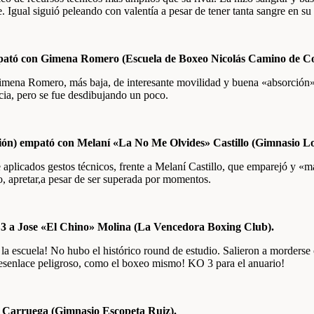
 Igual siguió peleando con valentía a pesar de tener tanta sangre en su
pató con Gimena Romero (Escuela de Boxeo Nicolás Camino de Co
mena Romero, más baja, de interesante movilidad y buena «absorción» 
ncia, pero se fue desdibujando un poco.
n) empató con Melaní «La No Me Olvides» Castillo (Gimnasio Lo
e aplicados gestos técnicos, frente a Melaní Castillo, que emparejó y «
o, apretar,a pesar de ser superada por momentos.
 3 a Jose «El Chino» Molina (La Vencedora Boxing Club).
 la escuela! No hubo el histórico round de estudio. Salieron a morders
Desenlace peligroso, como el boxeo mismo! KO 3 para el anuario!
 Carruega (Gimnasio Escopeta Ruiz).