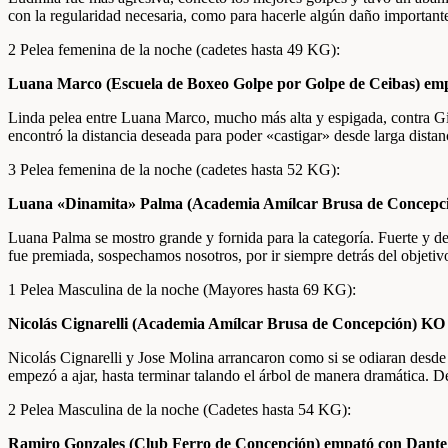
con la regularidad necesaria, como para hacerle algún daño importante.
2 Pelea femenina de la noche (cadetes hasta 49 KG):
Luana Marco (Escuela de Boxeo Golpe por Golpe de Ceibas) em
Linda pelea entre Luana Marco, mucho más alta y espigada, contra Gi
encontró la distancia deseada para poder «castigar» desde larga dista
3 Pelea femenina de la noche (cadetes hasta 52 KG):
Luana «Dinamita» Palma (Academia Amílcar Brusa de Concepció
Luana Palma se mostro grande y fornida para la categoría. Fuerte y d
fue premiada, sospechamos nosotros, por ir siempre detrás del objetiv
1 Pelea Masculina de la noche (Mayores hasta 69 KG):
Nicolás Cignarelli (Academia Amílcar Brusa de Concepción) KO
Nicolás Cignarelli y Jose Molina arrancaron como si se odiaran desde
empezó a ajar, hasta terminar talando el árbol de manera dramática. 
2 Pelea Masculina de la noche (Cadetes hasta 54 KG):
Ramiro Gonzales (Club Ferro de Concepción) empató con Dante