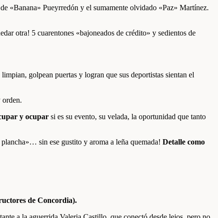
eros de «Banana» Pueyrredón y el sumamente olvidado «Paz» Martínez.
uedar otra! 5 cuarentones «bajoneados de crédito» y sedientos de
limpian, golpean puertas y logran que sus deportistas sientan el
y orden.
cupar y ocupar
si es su evento, su velada, la oportunidad que tanto
 la plancha»… sin ese gustito y aroma a leña quemada!
D
etalle como
ructores de Concordia).
nte a la aguerrida Valeria Castillo, que conectó desde lejos, pero no