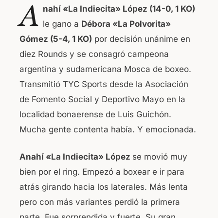
A
nahí «La Indiecita» López (14-0, 1 KO)
c
at
le gano a
Débora «La Polvorita»
e
s
Gómez (5-4, 1 KO)
por decisión unánime en
b
A
diez Rounds y se consagró campeona
o
p
argentina y sudamericana Mosca de boxeo.
o
p
Transmitió TYC Sports desde la Asociación
k
de Fomento Social y Deportivo Mayo en la
localidad bonaerense de Luis Guichón.
Mucha gente contenta había. Y emocionada.
Anahí «La Indiecita» López
se movió muy
bien por el ring. Empezó a boxear e ir para
atrás girando hacia los laterales. Más lenta
pero con más variantes perdió la primera
parte. Fue sorprendida y fuerte. Su gran