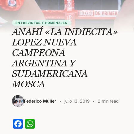
ENTREVISTAS Y HOMENAJES
ANAHÍ «LA INDIECITA»
LOPEZ NUEVA
CAMPEONA
ARGENTINA Y
SUDAMERICANA
MOSCA
Federico Muller
julio 13, 2019
2 min read
F
W
a
h