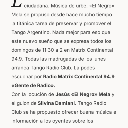
L
c
at
ciudadana. Música de urbe. «El Negro»
e
s
Mela se propuso desde hace mucho tiempo
b
A
la titánica tarea de preservar y promover el
o
p
Tango Argentino. Nada mejor para eso que
o
p
este nuevo sueño que se expresa todos los
k
domingos de 11:30 a 2 en Matrix Continental
94.9. Todas las madrugadas de los lunes
arranca Tango Radio Club. La podes
escuchar por
Radio Matrix Continental 94.9
«Gente de Radio».
Con la locución de
Jesús «El Negro» Mela
y
el guion de
Silvina Damiani
. Tango Radio
Club se ha propuesto ofrecer buena música e
información a los oyentes sobre los