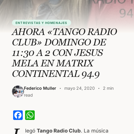
ENTREVISTAS Y HOMENAJES
AHORA «TANGO RADIO
CLUB» DOMINGO DE
11:30 A 2 CON JESUS
MELA EN MATRIX
CONTINENTAL 94.9
Federico Muller
mayo 24, 2020
2 min
read
F
W
a
h
legó
Tango Radio Club
. La música