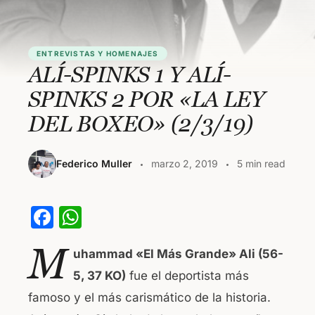
ENTREVISTAS Y HOMENAJES
ALÍ-SPINKS 1 Y ALÍ-
SPINKS 2 POR «LA LEY
DEL BOXEO» (2/3/19)
Federico Muller
marzo 2, 2019
5 min read
F
W
a
h
M
uhammad «El Más Grande» Ali (56-
c
at
5, 37 KO)
fue el deportista más
e
s
famoso y el más carismático de la historia.
b
A