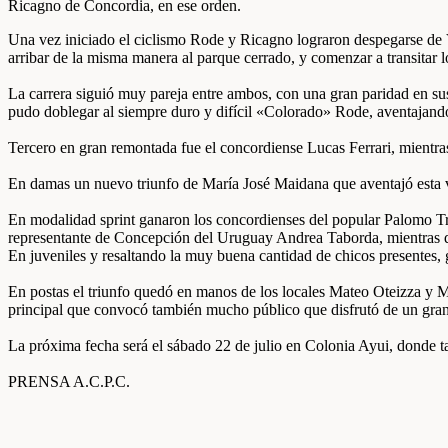
Ricagno de Concordia, en ese orden.
Una vez iniciado el ciclismo Rode y Ricagno lograron despegarse de Vil
arribar de la misma manera al parque cerrado, y comenzar a transitar l
La carrera siguió muy pareja entre ambos, con una gran paridad en sus
pudo doblegar al siempre duro y difícil «Colorado» Rode, aventajando 
Tercero en gran remontada fue el concordiense Lucas Ferrari, mientra
En damas un nuevo triunfo de María José Maidana que aventajó esta v
En modalidad sprint ganaron los concordienses del popular Palomo Tr
representante de Concepción del Uruguay Andrea Taborda, mientras 
En juveniles y resaltando la muy buena cantidad de chicos presentes,
En postas el triunfo quedó en manos de los locales Mateo Oteizza y Ma
principal que convocó también mucho público que disfrutó de un gran
La próxima fecha será el sábado 22 de julio en Colonia Ayui, donde tam
PRENSA A.C.P.C.