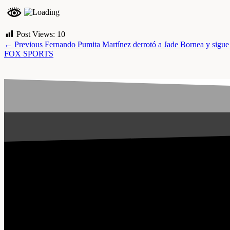
Post Views:
10
← Previous
Fernando Pumita Martínez derrotó a Jade Bornea y sigu
FOX SPORTS