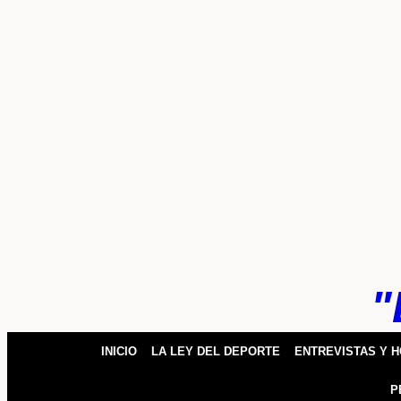
k
pp
"
INICIO
LA LEY DEL DEPORTE
ENTREVISTAS Y 
P