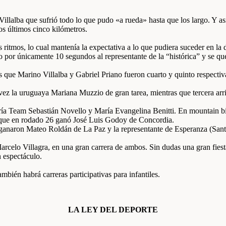
lalba que sufrió todo lo que pudo «a rueda» hasta que los largo. Y así 
os últimos cinco kilómetros.
 ritmos, lo cual mantenía la expectativa a lo que pudiera suceder en la
por únicamente 10 segundos al representante de la “histórica” y se qued
s que Marino Villalba y Gabriel Priano fueron cuarto y quinto respecti
ez la uruguaya Mariana Muzzio de gran tarea, mientras que tercera arr
ía Team Sebastián Novello y María Evangelina Benitti. En mountain bi
que en rodado 26 ganó José Luis Godoy de Concordia.
 ganaron Mateo Roldán de La Paz y la representante de Esperanza (Sant
rcelo Villagra, en una gran carrera de ambos. Sin dudas una gran fiesta
 espectáculo.
bién habrá carreras participativas para infantiles.
LA LEY DEL DEPORTE