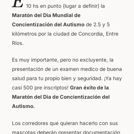
E
c
at
10 hs en punto (lugar a definir) la
e
s
Maratón del Dia Mundial de
b
A
Concientización del Autismo
de 2.5 y 5
o
p
kilómetros por la ciudad de Concordia, Entre
o
p
Ríos.
k
Es muy importante, pero no excluyente, la
presentación de un examen medico de buena
salud para tu propio bien y seguridad. ¡Ya hay
casi 500 pre inscriptos!
Gran éxito de la
Maratón del Dia de Concientización del
Autismo.
Los corredores que quieran hacerlo con sus
mascotas deberán presentar documentación