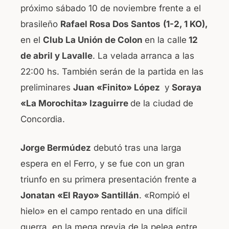
próximo sábado 10 de noviembre frente a el
b
A
brasileño
Rafael Rosa Dos Santos
(1-2, 1 KO),
o
p
en el
Club La Unión de Colon
en la calle
12
o
p
de abril y Lavalle
. La velada arranca a las
k
22:00 hs. También serán de la partida en las
preliminares
Juan «Finito» López
y
Soraya
«La Morochita» Izaguirre
de la ciudad de
Concordia.
Jorge Bermúdez
debutó tras una larga
espera en el Ferro, y se fue con un gran
triunfo en su primera presentación frente a
Jonatan «El Rayo
» Santillán
. «Rompió el
hielo» en el campo rentado en una difícil
guerra, en la mega previa de la pelea entre