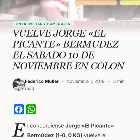
ENTREVISTAS Y HOMENAJES
VUELVE JORGE «EL
PICANTE» BERMUDEZ
EL SABADO 10 DE
NOVIEMBRE EN COLON
Federico Muller
noviembre 1, 2018
3 min
read
F
W
a
h
E
l concordiense
Jorge «El Picante»
c
at
Bermúdez (1-0, 0 KO)
vuelve el
e
s