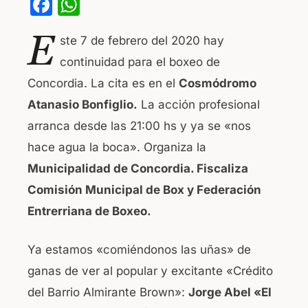
F
W
a
h
E
ste 7 de febrero del 2020 hay
c
at
continuidad para el boxeo de
e
s
Concordia. La cita es en el
Cosmódromo
b
A
Atanasio Bonfiglio.
La acción profesional
o
p
arranca desde las 21:00 hs y ya se «nos
o
p
hace agua la boca». Organiza la
k
Municipalidad de Concordia. Fiscaliza
Comisión Municipal de Box y Federación
Entrerriana de Boxeo.
Ya estamos «comiéndonos las uñas» de
ganas de ver al popular y excitante «Crédito
del Barrio Almirante Brown»:
Jorge Abel «El