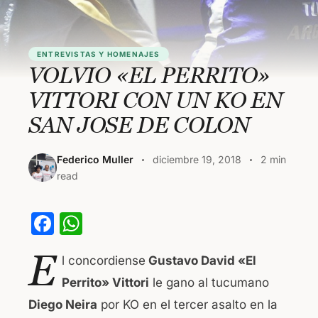
ENTREVISTAS Y HOMENAJES
VOLVIO «EL PERRITO»
VITTORI CON UN KO EN
SAN JOSE DE COLON
Federico Muller
diciembre 19, 2018
2 min
read
F
W
a
h
E
l concordiense
Gustavo David «El
c
at
Perrito» Vittori
le gano al tucumano
e
s
Diego Neira
por KO en el tercer asalto en la
b
A