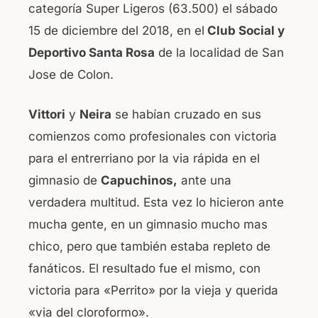
categoría Super Ligeros (63.500) el sábado
o
p
15 de diciembre del 2018, en el
Club Social y
o
p
Deportivo Santa Rosa
de la localidad de San
k
Jose de Colon.
Vittori
y
Neira
se habían cruzado en sus
comienzos como profesionales con victoria
para el entrerriano por la via rápida en el
gimnasio de
Capuchinos,
ante una
verdadera multitud. Esta vez lo hicieron ante
mucha gente, en un gimnasio mucho mas
chico, pero que también estaba repleto de
fanáticos. El resultado fue el mismo, con
victoria para «Perrito» por la vieja y querida
«via del cloroformo».