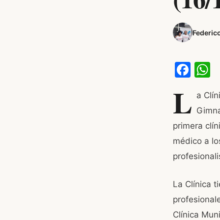
Federic
F
a
h
L
a Clín
c
a
Gimna
e
s
primera clí
b
médico a lo
o
p
profesionali
o
p
k
La Clínica 
profesional
Clínica Muni