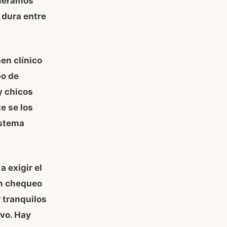
eneramos
 dura entre
men clínico
po de
y chicos
e se los
istema
 exigir el
un chequeo
 tranquilos
vo. Hay