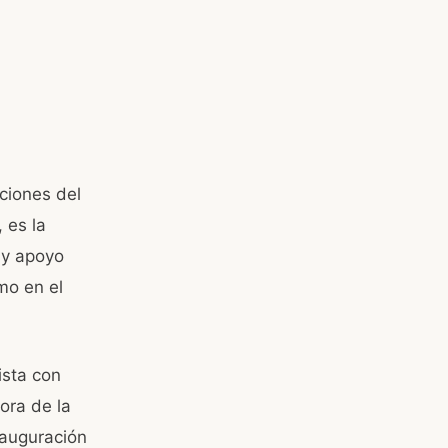
aciones del
 es la
 y apoyo
mo en el
ista con
ora de la
inauguración