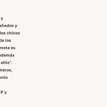
 y
pañados y
los chicos
de los
 meta es
 además
elite”.
meros,
ento
CP y