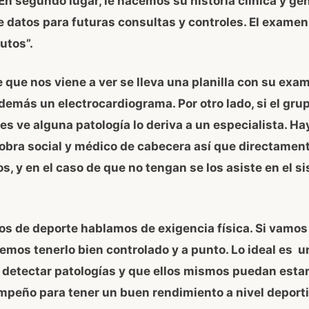
 En segundo lugar, le hacemos su historia clínica y g
 datos para futuras consultas y controles. El examen
utos”.
e que nos viene a ver se lleva una planilla con su exa
 además un electrocardiograma. Por otro lado, si el gru
es ve alguna patología lo deriva a un especialista. Ha
obra social y médico de cabecera así que directament
los, y en el caso de que no tengan se los asiste en el s
s de deporte hablamos de exigencia física. Si vamos a
mos tenerlo bien controlado y a punto. Lo ideal es 
 detectar patologías y que ellos mismos puedan estar
mpeño para tener un buen rendimiento a nivel deporti