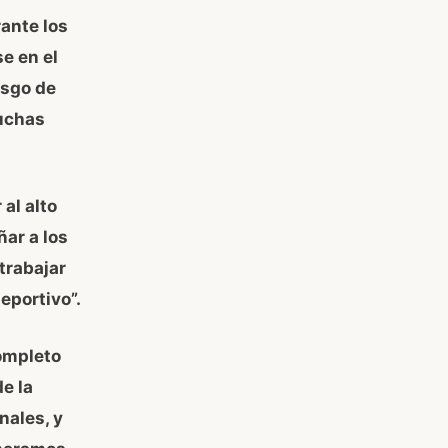
rante los
e en el
esgo de
muchas
al alto
ar a los
trabajar
eportivo”.
ompleto
e la
nales, y