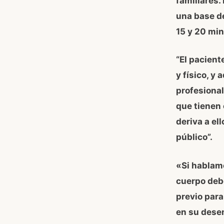
familiares.
una base de
15 y 20 min
“El pacient
y físico, y
profesional
que tienen 
deriva a el
público”.
«Si hablamo
cuerpo debe
previo para
en su dese