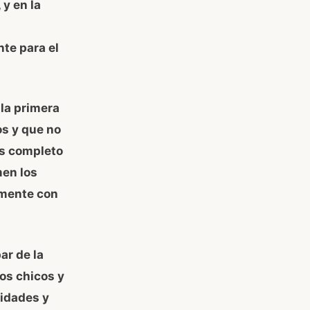
 y en la
te para el
 la primera
os y que no
ás completo
men los
amente con
ar de la
los chicos y
ridades y