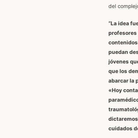
del complej
“La idea fu
profesores
contenidos
puedan desa
jóvenes que
que los de
abarcar la 
«Hoy conta
paramédico
traumatoló
dictaremos 
cuidados d