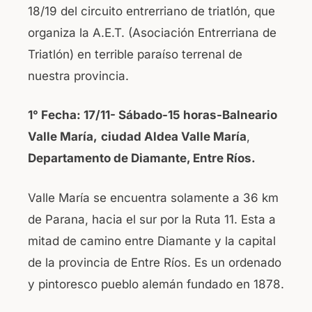
18/19 del circuito entrerriano de triatlón, que
b
A
organiza la A.E.T. (Asociación Entrerriana de
o
p
Triatlón) en terrible paraíso terrenal de
o
p
nuestra provincia.
k
1° Fecha: 17/11- Sábado-15 horas-Balneario
Valle María,
ciudad Aldea Valle María
,
Departamento de Diamante, Entre Ríos.
Valle María se encuentra solamente a 36 km
de Parana, hacia el sur por la Ruta 11. Esta a
mitad de camino entre Diamante y la capital
de la provincia de Entre Ríos. Es un ordenado
y pintoresco pueblo alemán fundado en 1878.