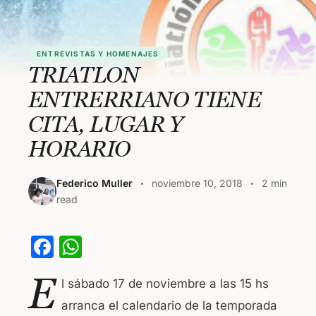
ENTREVISTAS Y HOMENAJES
TRIATLON
ENTRERRIANO TIENE
CITA, LUGAR Y
HORARIO
Federico Muller
noviembre 10, 2018
2 min
read
F
W
a
h
E
l sábado 17 de noviembre a las 15 hs
c
at
arranca el calendario de la temporada
e
s