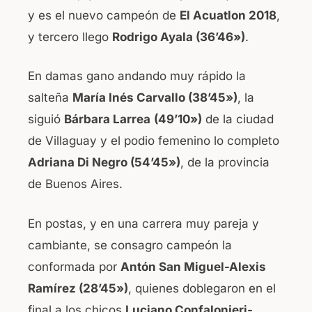
y es el nuevo campeón de
El Acuatlon 2018
,
y tercero llego
Rodrigo Ayala (36’46»)
.
En damas gano andando muy rápido la
salteña
María Inés Carvallo (38’45»)
, la
siguió
Bárbara Larrea
(49’10»)
de la ciudad
de Villaguay y el podio femenino lo completo
Adriana Di Negro (54’45»)
, de la provincia
de Buenos Aires.
En postas, y en una carrera muy pareja y
cambiante, se consagro campeón la
conformada por
Antón San Miguel-Alexis
Ramírez (28’45»)
, quienes doblegaron en el
final a los chicos
Luciano Confalonieri-