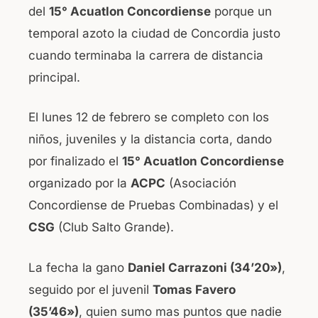
del
15° Acuatlon Concordiense
porque un
b
A
temporal azoto la ciudad de Concordia justo
o
p
cuando terminaba la carrera de distancia
o
p
principal.
k
El lunes 12 de febrero se completo con los
niños, juveniles y la distancia corta, dando
por finalizado el
15° Acuatlon Concordiense
organizado por la
ACPC
(Asociación
Concordiense de Pruebas Combinadas) y el
CSG
(Club Salto Grande).
La fecha la gano
Daniel Carrazoni (34’20»)
,
seguido por el juvenil
Tomas Favero
(35’46»)
, quien sumo mas puntos que nadie