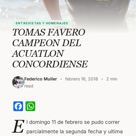
ENTREVISTAS Y HOMENAJES
TOMAS FAVERO
CAMPEON DEL
ACUATLON
CONCORDIENSE
Federico Muller
febrero 16, 2018
2 min
read
F
W
a
h
E
l domingo 11 de febrero se pudo correr
c
at
parcialmente la segunda fecha y ultima
e
s