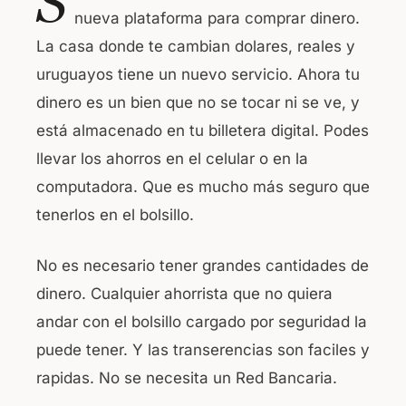
S
c
at
nueva plataforma para comprar dinero.
e
s
La casa donde te cambian dolares, reales y
b
A
uruguayos tiene un nuevo servicio. Ahora tu
o
p
dinero es un bien que no se tocar ni se ve, y
o
p
está almacenado en tu billetera digital. Podes
k
llevar los ahorros en el celular o en la
computadora. Que es mucho más seguro que
tenerlos en el bolsillo.
No es necesario tener grandes cantidades de
dinero. Cualquier ahorrista que no quiera
andar con el bolsillo cargado por seguridad la
puede tener. Y las transerencias son faciles y
rapidas. No se necesita un Red Bancaria.