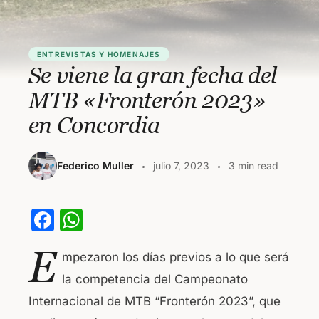
ENTREVISTAS Y HOMENAJES
Se viene la gran fecha del
MTB «Fronterón 2023»
en Concordia
Federico Muller
julio 7, 2023
3 min read
F
W
a
h
E
mpezaron los días previos a lo que será
c
at
la competencia del Campeonato
e
s
Internacional de MTB “Fronterón 2023”, que
b
A