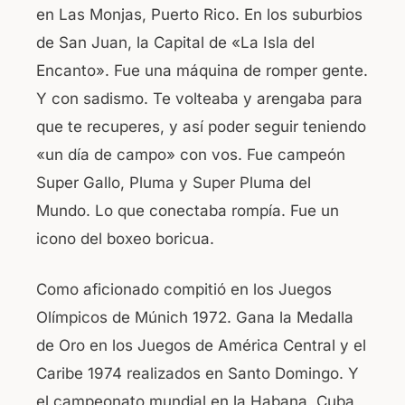
en Las Monjas, Puerto Rico. En los suburbios
b
A
de San Juan, la Capital de «La Isla del
o
p
Encanto». Fue una máquina de romper gente.
o
p
Y con sadismo. Te volteaba y arengaba para
k
que te recuperes, y así poder seguir teniendo
«un día de campo» con vos. Fue campeón
Super Gallo, Pluma y Super Pluma del
Mundo. Lo que conectaba rompía. Fue un
icono del boxeo boricua.
Como aficionado compitió en los Juegos
Olímpicos de Múnich 1972. Gana la Medalla
de Oro en los Juegos de América Central y el
Caribe 1974 realizados en Santo Domingo. Y
el campeonato mundial en la Habana, Cuba