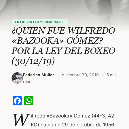
ENTREVISTAS Y HOMENAJES
¿QUIEN FUE WILFREDO
«BAZOOKA» GÓMEZ?
POR LA LEY DEL BOXEO
(30/12/19)
Federico Muller
diciembre 30, 2019
5 min
read
F
W
a
h
W
ilfredo «Bazooka» Gómez (44-3, 42
c
at
KO) nació un 29 de octubre de 1956
e
s