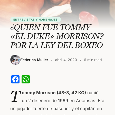
ENTREVISTAS Y HOMENAJES
¿QUIEN FUE TOMMY
«EL DUKE» MORRISON?
POR LA LEY DEL BOXEO
Federico Muller
abril 4, 2020
6 min read
F
W
a
h
T
ommy Morrison (48-3, 42 KO)
nació
c
at
un 2 de enero de 1969 en Arkansas. Era
e
s
un jugador fuerte de básquet y el capitán en
b
A