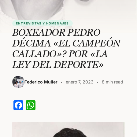
ENTREVISTAS Y HOMENAJES
BOXEADOR PEDRO
DÉCIMA «EL CAMPEÓN
CALLADO»? POR «LA
LEY DEL DEPORTE»
Federico Muller
enero 7, 2023
8 min read
F
W
a
h
c
at
e
s