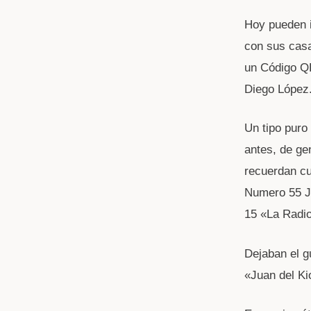
Hoy pueden i
con sus casa
un Código QR
Diego López
Un tipo puro 
antes, de ge
recuerdan cu
Numero 55 Ju
15 «La Radio 
Dejaban el g
«Juan del Ki