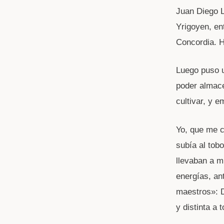
Juan Diego L
Yrigoyen, en
Concordia. H
Luego puso u
poder almace
cultivar, y 
Yo, que me c
subía al tob
llevaban a m
energías, an
maestros»: D
y distinta a 