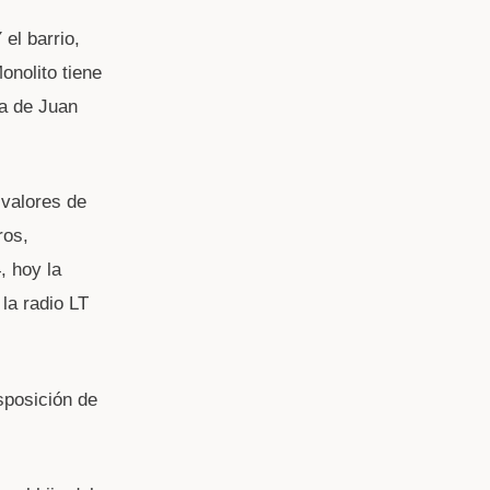
el barrio,
nolito tiene
ra de Juan
 valores de
ros,
, hoy la
la radio LT
sposición de