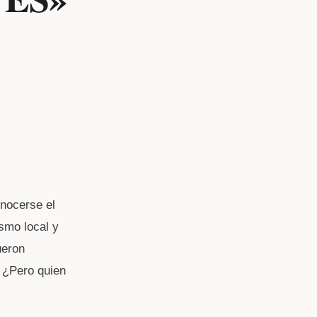
onocerse el
ismo local y
ueron
. ¿Pero quien