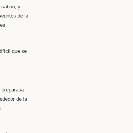
nsaban, y
seúntes de la
tes,
fícil que se
e preparaba
rededor de la
s