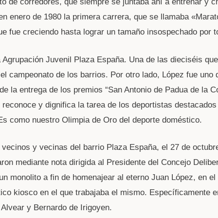
to de corredores, que siempre se juntaba ahí a entrenar y ch
en enero de 1980 la primera carrera, que se llamaba «Marat
e fue creciendo hasta lograr un tamaño insospechado por t
la Agrupación Juvenil Plaza España. Una de las dieciséis que
el campeonato de los barrios. Por otro lado, López fue uno 
de la entrega de los premios “San Antonio de Padua de la C
 reconoce y dignifica la tarea de los deportistas destacados
s como nuestro Olimpia de Oro del deporte doméstico.
s vecinos y vecinas del barrio Plaza España, el 27 de octubr
taron mediante nota dirigida al Presidente del Concejo Delibe
un monolito a fin de homenajear al eterno Juan López, en el
tico kiosco en el que trabajaba el mismo. Específicamente e
s Alvear y Bernardo de Irigoyen.