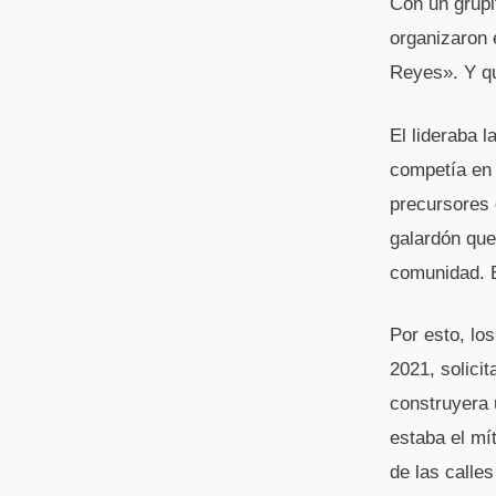
Con un grupi
organizaron 
Reyes». Y qu
El lideraba 
competía en 
precursores 
galardón que
comunidad. E
Por esto, lo
2021, solici
construyera 
estaba el mí
de las calle