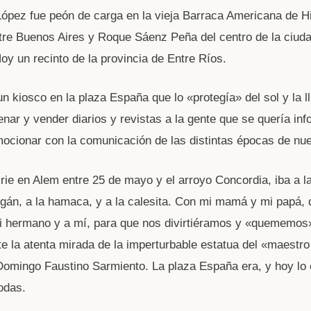
ópez fue peón de carga en la vieja Barraca Americana de Hi
tre Buenos Aires y Roque Sáenz Peña del centro de la ciud
oy un recinto de la provincia de Entre Ríos.
n kiosco en la plaza España que lo «protegía» del sol y la ll
nar y vender diarios y revistas a la gente que se quería inf
emocionar con la comunicación de las distintas épocas de nue
rie en Alem entre 25 de mayo y el arroyo Concordia, iba a l
ogán, a la hamaca, y a la calesita. Con mi mamá y mi papá,
i hermano y a mí, para que nos divirtiéramos y «quememos
te la atenta mirada de la imperturbable estatua del «maestro
omingo Faustino Sarmiento. La plaza España era, y hoy lo
todas.