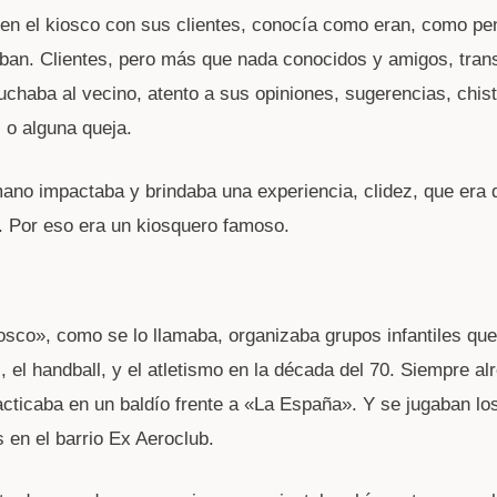
en el kiosco con sus clientes, conocía como eran, como pe
ban. Clientes, pero más que nada conocidos y amigos, tran
uchaba al vecino, atento a sus opiniones, sugerencias, chis
 o alguna queja.
ano impactaba y brindaba una experiencia, clidez, que era di
l. Por eso era un kiosquero famoso.
osco», como se lo llamaba, organizaba grupos infantiles qu
l, el handball, y el atletismo en la década del 70. Siempre al
acticaba en un baldío frente a «La España». Y se jugaban lo
en el barrio Ex Aeroclub.