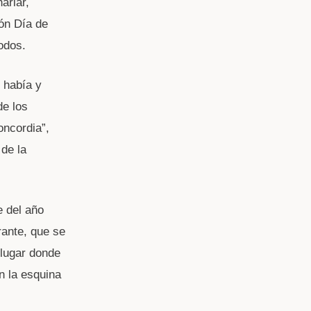
arlar,
ón Día de
odos.
 había y
de los
oncordia”,
 de la
e del año
rante, que se
 lugar donde
n la esquina