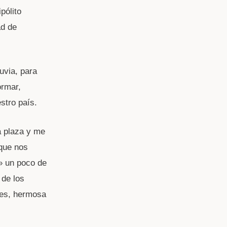
pólito
ad de
uvia, para
ormar,
stro país.
a plaza y me
 que nos
» un poco de
 de los
 es, hermosa