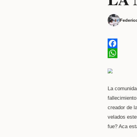
Federic
F
a
W
c
h
e
a
La comunidad
b
t
fallecimiento
o
s
creador de l
o
A
velados este
k
p
fue? Aca est
p