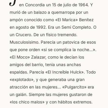
J
c
at
en Concordia un 15 de julio de 1964. Y
e
s
murió de un balazo a quemarropa por un
b
A
ampón conocido como «El Marica» Benítez
o
p
en agosto de 1992. Era un Semi Completo. O
o
p
un Crucero. De un físico tremendo.
k
Musculosísimo. Parecía un patovica de esos
que pone orden «si se complica la noche…».
«El Moco» Zalazar, como le decían los
amigos del barrio, tenia unas anchas
espaldas. Parecía «El Increíble Hulck». Todo
«explotado», y que generaba una gran
atracción en las mujeres… «Pulgarcito» era
un galán. Siempre las mujeres gustaron de
«los chico malos» y con hábitos extremos.