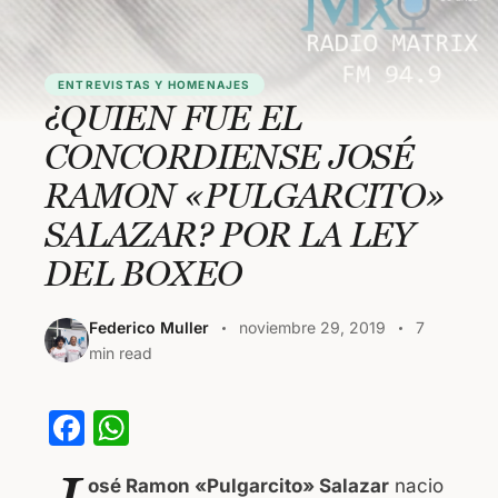
ENTREVISTAS Y HOMENAJES
¿QUIEN FUE EL
CONCORDIENSE JOSÉ
RAMON «PULGARCITO»
SALAZAR? POR LA LEY
DEL BOXEO
Federico Muller
noviembre 29, 2019
7
min read
F
W
a
h
osé Ramon «Pulgarcito» Salazar
nacio