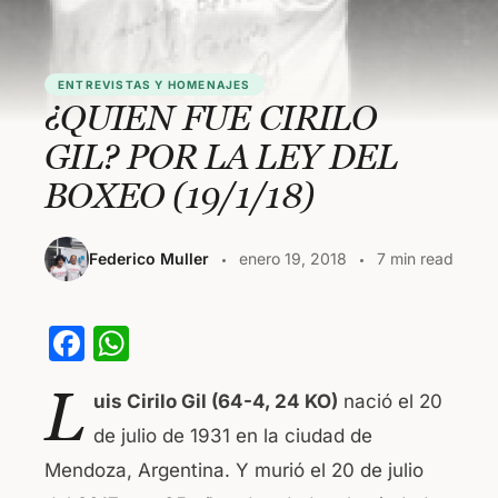
ENTREVISTAS Y HOMENAJES
¿QUIEN FUE CIRILO
GIL? POR LA LEY DEL
BOXEO (19/1/18)
Federico Muller
enero 19, 2018
7 min read
F
W
a
h
L
uis Cirilo Gil (64-4, 24 KO)
nació el 20
c
at
de julio de 1931 en la ciudad de
e
s
Mendoza, Argentina. Y murió el 20 de julio
b
A