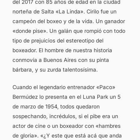
del 2017 con 85 años de edad en la ciudad
o
p
norteña de Salta «La Linda». Cirilo fue un
o
p
campeón del boxeo y de la vida. Un ganador
k
«donde pise». Un galán que rompió con todo
tipo de prejuicios del estereotipo del
boxeador. El hombre de nuestra historia
conmovía a Buenos Aires con su pinta
bárbara, y su zurda talentosísima.
Cuando el legendario entrenador «Paco»
Bermúdez lo presenta en el Luna Park un 5
de marzo de 1954, todos quedaron
sospechando, incrédulos, si el pibe era un
actor de cine o un boxeador con «hambres
de gloria». «¿Y este que está acá que anda