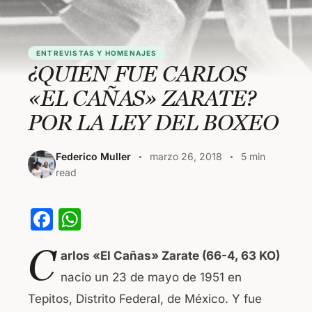
ENTREVISTAS Y HOMENAJES
¿QUIEN FUE CARLOS
«EL CAÑAS» ZARATE?
POR LA LEY DEL BOXEO
Federico Muller
marzo 26, 2018
5 min
read
F
W
a
h
C
arlos «El Cañas» Zarate (66-4, 63 KO)
c
at
nacio un 23 de mayo de 1951 en
e
s
Tepitos, Distrito Federal, de México. Y fue
b
A