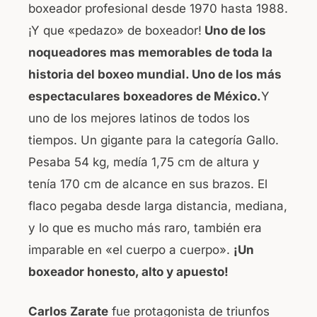
boxeador profesional desde 1970 hasta 1988.
o
p
¡Y que «pedazo» de boxeador!
Uno de los
o
p
noqueadores mas memorables de toda la
k
historia del boxeo mundial. Uno de los más
espectaculares boxeadores de México.
Y
uno de los mejores latinos de todos los
tiempos. Un gigante para la categoría Gallo.
Pesaba 54 kg, medía 1,75 cm de altura y
tenía 170 cm de alcance en sus brazos. El
flaco pegaba desde larga distancia, mediana,
y lo que es mucho más raro, también era
imparable en «el cuerpo a cuerpo».
¡Un
boxeador honesto, alto y apuesto!
Carlos Zarate
fue protagonista de triunfos