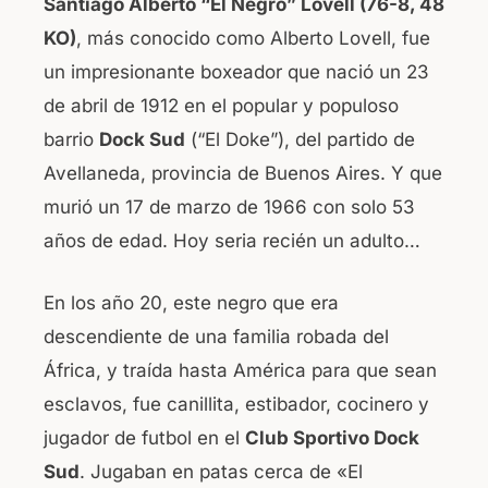
Santiago Alberto “El Negro” Lovell (76-8, 48
b
A
KO)
, más conocido como Alberto Lovell, fue
o
p
un impresionante boxeador que nació un 23
o
p
de abril de 1912 en el popular y populoso
k
barrio
Dock Sud
(“El Doke”), del partido de
Avellaneda, provincia de Buenos Aires. Y que
murió un 17 de marzo de 1966 con solo 53
años de edad. Hoy seria recién un adulto…
En los año 20, este negro que era
descendiente de una familia robada del
África, y traída hasta América para que sean
esclavos, fue canillita, estibador, cocinero y
jugador de futbol en el
Club Sportivo Dock
Sud
. Jugaban en patas cerca de «El