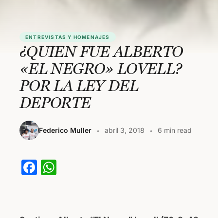
ENTREVISTAS Y HOMENAJES
¿QUIEN FUE ALBERTO
«EL NEGRO» LOVELL?
POR LA LEY DEL
DEPORTE
Federico Muller
abril 3, 2018
6 min read
F
W
a
h
c
at
e
s