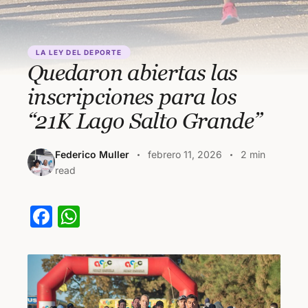
LA LEY DEL DEPORTE
Quedaron abiertas las
inscripciones para los
“21K Lago Salto Grande”
Federico Muller
febrero 11, 2026
2 min
read
F
W
a
h
c
at
e
s
b
A