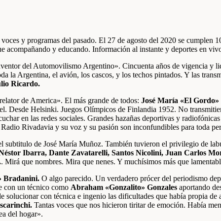
as voces y programas del pasado. El 27 de agosto del 2020 se cumplen 1
ue acompañando y educando. Información al instante y deportes en vivo 
entor del Automovilismo Argentino». Cincuenta años de vigencia y lid
oda la Argentina, el avión, los cascos, y los techos pintados. Y las tran
lio Ricardo.
 relator de America». El más grande de todos:
José María «El Gordo»
el. Desde Helsinki. Juegos Olímpicos de Finlandia 1952. No transmiti
escuchar en las redes sociales. Grandes hazañas deportivas y radiofónic
Radio Rivadavia y su voz y su pasión son inconfundibles para toda pers
 subtitulo de José María Muñoz. También tuvieron el privilegio de labu
Néstor Ibarra, Dante Zavatarelli, Santos Nicolini, Juan Carlos Mo
.
. Mirá que nombres. Mira que nenes. Y muchísimos más que lamentable
 Bradanini.
O algo parecido. Un verdadero prócer del periodismo depo
e con un técnico como
Abraham «Gonzalito» Gonzales
aportando des
de solucionar con técnica e ingenio las dificultades que había propia de
scarinchi.
Tantas voces que nos hicieron tiritar de emoción. Había me
rea del hogar».