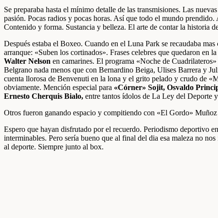
Se preparaba hasta el mínimo detalle de las transmisiones. Las nuevas 
pasión. Pocas radios y pocas horas. Así que todo el mundo prendido. A
Contenido y forma. Sustancia y belleza. El arte de contar la historia 
Después estaba el Boxeo. Cuando en el Luna Park se recaudaba mas 
arranque: «Suben los cortinados». Frases celebres que quedaron en la 
Walter Nelson
en camarines. El programa «Noche de Cuadrilateros» p
Belgrano nada menos que con Bernardino Beiga, Ulises Barrera y Juli
cuenta llorosa de Benvenuti en la lona y el grito pelado y crudo de
obviamente. Mención especial para
«Córner» Sojit, Osvaldo Princi
Ernesto Cherquis Bialo,
entre tantos ídolos de La Ley del Deporte y
Otros fueron ganando espacio y compitiendo con «El Gordo» Muñoz y
Espero que hayan disfrutado por el recuerdo. Periodismo deportivo en 
interminables. Pero sería bueno que al final del dia esa maleza no no
al deporte. Siempre junto al box.