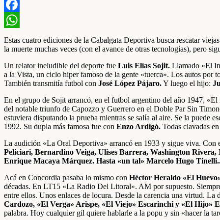
Facebook
WhatsApp
Estas cuatro ediciones de la Cabalgata Deportiva busca rescatar viej
la muerte muchas veces (con el avance de otras tecnologías), pero sig
Un relator ineludible del deporte fue
Luis Elías Sojit.
Llamado «El Inv
a la Vista, un ciclo hiper famoso de la gente «tuerca». Los autos por t
También transmitía futbol con
José López Pájaro.
Y luego el hijo:
Ju
En el grupo de Sojit arrancó, en el futbol argentino del año 1947, «El
del notable triunfo de Capozzo y Guerrero en el Doble Par Sin Timon
estuviera disputando la prueba mientras se salía al aire. Se la puede 
1992. Su dupla más famosa fue con
Enzo Ardigó.
Todas clavadas en 
La audición «La Oral Deportiva» arrancó en 1933 y sigue viva. Con el
Peliciari, Bernardino Veiga, Ulises Barrera, Washington Rivera, 
Enrique Macaya Márquez. Hasta «un tal» Marcelo Hugo Tinelli.
Acá en Concordia pasaba lo mismo con
Héctor Heraldo «El Huevo»
décadas. En LT15 «La Radio Del Litoral». AM por supuesto. Siempr
entre ellos. Unos enlaces de locura. Desde la carencia una virtud. La 
Cardozo, «El Verga» Arispe, «El Viejo» Escarinchi y «El Hijo» E
palabra. Hoy cualquier gil quiere hablarle a la popu y sin «hacer la ta