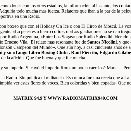
conexiones con los otros estadios, la información al instante, los conta
dquiría todo mucha mas fuerza. Relatores que iban a la par de la pelot
deportiva en una Radio.
con boxeo que con el Holiday On Ice o con El Circo de Moscú. La voz
gente. «La pelea es a hierro corto», o «Los gladiadores no se dan treg
or Radio Argentina, «Entre Las Sogas» por Radio Splendid liderado p
o Ernesto Vila. El relato más resonante fue de
Santos Nicolini
, y que
 «Monzón Campeon del Mundo». Que aún hoy, a casi cincuenta años de a
pi y su «Tango Libro Boxing Club», Raúl Fierrito, Edgardo Gilabe
 de la afición. Que fue buena y que fue mucha.
 su imperio. Si cayó el Imperio Romano podía caer José María… Pero
la Radio. Sin política ni militancia. Esa nunca fue una receta que a La 
s impida ver estas flores de voces. Bien coloridas y bien copadas. Que 
MATRIX 94.9 Y WWW.RADIOMATRIX949.COM