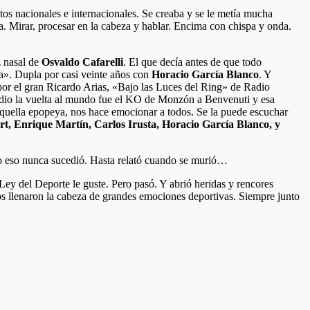
ctos nacionales e internacionales. Se creaba y se le metía mucha
a. Mirar, procesar en la cabeza y hablar. Encima con chispa y onda.
 nasal de
Osvaldo Cafarelli
. El que decía antes de que todo
ua». Dupla por casi veinte años con
Horacio García Blanco
. Y
or el gran Ricardo Arias, «Bajo las Luces del Ring» de Radio
 dio la vuelta al mundo fue el KO de Monzón a Benvenuti y esa
quella epopeya, nos hace emocionar a todos. Se la puede escuchar
rt, Enrique Martín, Carlos Irusta, Horacio García Blanco, y
 eso nunca sucedió. Hasta relató cuando se murió…
Ley del Deporte le guste. Pero pasó. Y abrió heridas y rencores
nos llenaron la cabeza de grandes emociones deportivas. Siempre junto