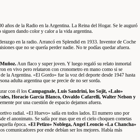
00 años de la Radio en la Argentina. La Reina del Hogar. Se le auguró
siguen dando color y calor a la vida argentina.
erazgo en la radio. Arrancó en Splendid en 1933. Inventor de Coche
smisiones que no se quería perder nadie. No te podías quedar afuera.
 Muñoz.
Aun flaco y super joven. Y luego regaló su relato inmortal
eron en vivo pero relataron con cronometro en mano como si se
as de la Argentina. «El Gordo» fue la voz del deporte desde 1947 hasta
ona adulta argentina que se precie de no ser sorda.
rar con él los
Campagnale, Luis Sandrini, los Sojit, «Lalo»
rales, Horacio García Blanco, Osvaldo Cafarelli, Walter Nelson y
mente por una cuestión de espacio dejamos afuera.
rtivo radial. «El Huevo» salía en todos lados. El numero uno por
de el anonimato. Se salía por mas que en el cielo choquen cometas
 aquella época.
«El Petizo» Noblega, Angel Leoncio «La Chancha»
nos comunicadores por ende debían ser los mejores. Había más