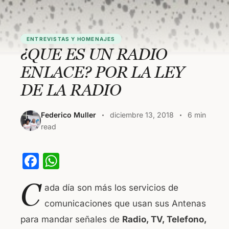
ENTREVISTAS Y HOMENAJES
¿QUE ES UN RADIO
ENLACE? POR LA LEY
DE LA RADIO
Federico Muller
diciembre 13, 2018
6 min
read
F
W
a
h
C
ada día son más los servicios de
c
at
comunicaciones que usan sus Antenas
e
s
para mandar señales de
Radio, TV, Telefono,
b
A