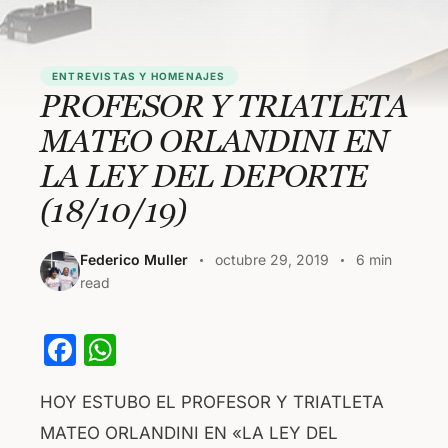
ENTREVISTAS Y HOMENAJES
PROFESOR Y TRIATLETA
MATEO ORLANDINI EN
LA LEY DEL DEPORTE
(18/10/19)
Federico Muller
octubre 29, 2019
6 min
read
F
W
a
h
HOY ESTUBO EL PROFESOR Y TRIATLETA
c
at
MATEO ORLANDINI EN «LA LEY DEL
e
s