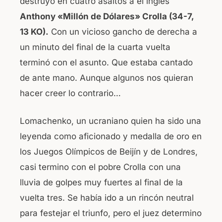
destruyó en cuatro asaltos a el inglés
o
p
Anthony «Millón de Dólares» Crolla (34-7,
k
13 KO).
Con un vicioso gancho de derecha a
un minuto del final de la cuarta vuelta
terminó con el asunto. Que estaba cantado
de ante mano. Aunque algunos nos quieran
hacer creer lo contrario…
Lomachenko, un ucraniano quien ha sido una
leyenda como aficionado y medalla de oro en
los Juegos Olímpicos de Beijín y de Londres,
casi termino con el pobre Crolla con una
lluvia de golpes muy fuertes al final de la
vuelta tres. Se había ido a un rincón neutral
para festejar el triunfo, pero el juez determino