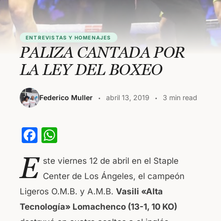
ENTREVISTAS Y HOMENAJES
PALIZA CANTADA POR
LA LEY DEL BOXEO
Federico Muller
abril 13, 2019
3 min read
F
W
a
h
E
ste viernes 12 de abril en el Staple
c
at
Center de Los Ángeles, el campeón
e
s
Ligeros O.M.B. y A.M.B.
Vasili «Alta
b
A
Tecnología» Lomachenco (13-1, 10 KO)
o
p