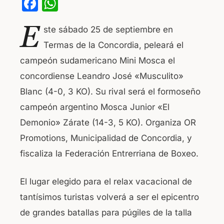
F
W
a
h
E
ste sábado 25 de septiembre en
c
at
Termas de la Concordia, peleará el
e
s
campeón sudamericano Mini Mosca el
b
A
concordiense Leandro José «Musculito»
o
p
Blanc (4-0, 3 KO). Su rival será el formoseño
o
p
campeón argentino Mosca Junior «El
k
Demonio» Zárate (14-3, 5 KO). Organiza OR
Promotions, Municipalidad de Concordia, y
fiscaliza la Federación Entrerriana de Boxeo.
El lugar elegido para el relax vacacional de
tantísimos turistas volverá a ser el epicentro
de grandes batallas para púgiles de la talla