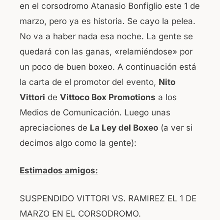
en el corsodromo Atanasio Bonfiglio este 1 de
o
p
marzo, pero ya es historia. Se cayo la pelea.
o
p
No va a haber nada esa noche. La gente se
k
quedará con las ganas, «relamiéndose» por
un poco de buen boxeo. A continuación está
la carta de el promotor del evento,
Nito
Vittori
de
Vittoco Box Promotions
a los
Medios de Comunicación. Luego unas
apreciaciones de
La Ley del Boxeo
(a ver si
decimos algo como la gente):
Estimados amigos:
SUSPENDIDO VITTORI VS. RAMIREZ EL 1 DE
MARZO EN EL CORSODROMO.