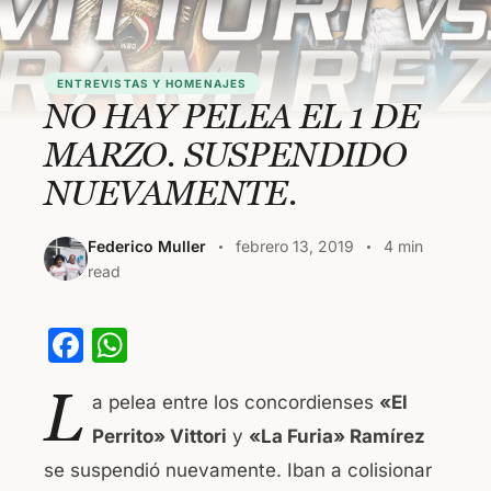
ENTREVISTAS Y HOMENAJES
NO HAY PELEA EL 1 DE
MARZO. SUSPENDIDO
NUEVAMENTE.
Federico Muller
febrero 13, 2019
4 min
read
F
W
a
h
L
a pelea entre los concordienses
«El
c
at
Perrito» Vittori
y
«La Furia» Ramírez
e
s
se suspendió nuevamente. Iban a colisionar
b
A