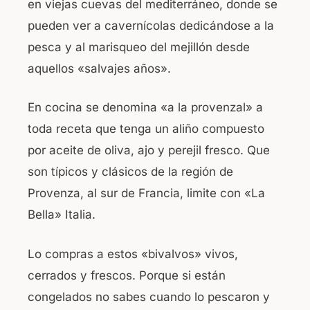
en viejas cuevas del mediterráneo, donde se
o
p
pueden ver a cavernícolas dedicándose a la
o
p
pesca y al marisqueo del mejillón desde
k
aquellos «salvajes años».
En cocina se denomina «a la provenzal» a
toda receta que tenga un aliño compuesto
por aceite de oliva, ajo y perejil fresco. Que
son típicos y clásicos de la región de
Provenza, al sur de Francia, limite con «La
Bella» Italia.
Lo compras a estos «bivalvos» vivos,
cerrados y frescos. Porque si están
congelados no sabes cuando lo pescaron y