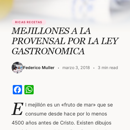
RICAS RECETAS
MEJILLONES A LA
PROVENSAL POR LA LEY
GASTRONOMICA
Federico Muller
marzo 3, 2018
3 min read
F
W
a
h
E
l mejillón es un «fruto de mar» que se
c
at
consume desde hace por lo menos
e
s
4500 años antes de Cristo. Existen dibujos
b
A