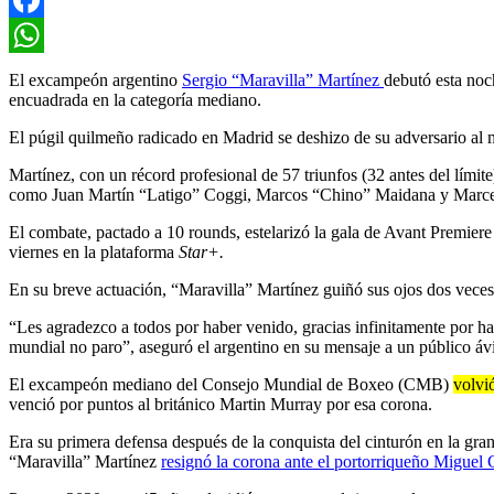
Facebook
WhatsApp
El excampeón argentino
Sergio “Maravilla” Martínez
debutó esta noc
encuadrada en la categoría mediano.
El púgil quilmeño radicado en Madrid se deshizo de su adversario al m
Martínez, con un récord profesional de 57 triunfos (32 antes del límit
como Juan Martín “Latigo” Coggi, Marcos “Chino” Maidana y Marce
El combate, pactado a 10 rounds, estelarizó la gala de Avant Premiere 
viernes en la plataforma
Star+.
En su breve actuación, “Maravilla” Martínez guiñó sus ojos dos veces a
“Les agradezco a todos por haber venido, gracias infinitamente por ha
mundial no paro”, aseguró el argentino en su mensaje a un público á
El excampeón mediano del Consejo Mundial de Boxeo (CMB)
volvió
venció por puntos al británico Martin Murray por esa corona.
Era su primera defensa después de la conquista del cinturón en la gr
“Maravilla” Martínez
resignó la corona ante el portorriqueño Miguel 