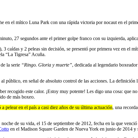
he en el mítico Luna Park con una rápida victoria por nocaut en el prim
inuto, 27 segundos ante el primer golpe franco con su izquierda, aplic
e), 3 caídas y 2 peleas sin decisión, se presentó por primera vez en el 
la “La Tigresa” Acuña.
de la serie
“Ringo. Gloria y muerte”
, dedicada al legendario boxeador
l público, en señal de absoluto control de las acciones. La definición 
ber recogido este calor. ¡Estoy muy potente! Les digo una cosa: que no 
vido de más boxeo.
 a pelear en el país a casi diez años de su última actuación
, una record
an noche de su vida, el 15 de septiembre de 2012, fecha en la que venci
Cotto
en el Madison Square Garden de Nueva York en junio de 2014 y se r