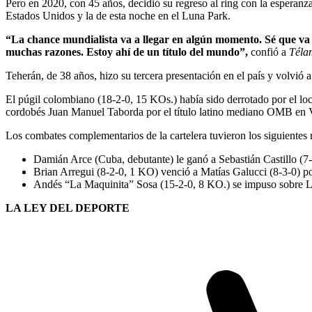
Pero en 2020, con 45 años, decidió su regreso al ring con la esperanz
Estados Unidos y la de esta noche en el Luna Park.
“La chance mundialista va a llegar en algún momento. Sé que va a 
muchas razones. Estoy ahí de un título del mundo”,
confió a
Tél
Teherán, de 38 años, hizo su tercera presentación en el país y volvió 
El púgil colombiano (18-2-0, 15 KOs.) había sido derrotado por el lo
cordobés Juan Manuel Taborda por el título latino mediano OMB en Vi
Los combates complementarios de la cartelera tuvieron los siguientes 
Damián Arce (Cuba, debutante) le ganó a Sebastián Castillo (7-
Brian Arregui (8-2-0, 1 KO) venció a Matías Galucci (8-3-0) por
Andés “La Maquinita” Sosa (15-2-0, 8 KO.) se impuso sobre L
LA LEY DEL DEPORTE