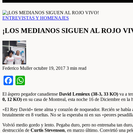
ENTREVISTAS Y HOMENAJES
¡LOS MEDIANOS SIGUEN AL ROJO VI
Federico Muller
octubre 19, 2017
3 min read
Facebook
WhatsApp
El áspero pegador canadiense
David Lemieux (38-3, 33 KO)
va a te
0, 12 KO)
en su casa de Montreal, esta noche 16 de Diciembre en la 
«El Rey David» tiene alma y corazón de noqueador. Recién se había 
brutalmente en 8 vueltas. No se la esperaba ni en sus «peores pesadill
Volvió medio gordo y lento. Pegaba duro, pero no entrenaba tan duro,
destrucción de
Curtis Stevenson
, en marzo último. Convirtió una pele