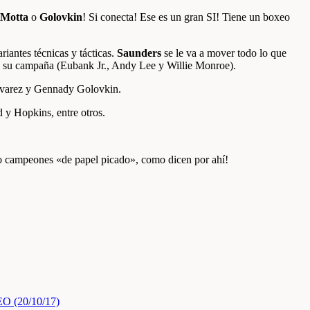
Motta
o
Golovkin
! Si conecta! Ese es un gran SI! Tiene un boxeo
iantes técnicas y tácticas.
Saunders
se le va a mover todo lo que
s en su campaña (Eubank Jr., Andy Lee y Willie Monroe).
 Álvarez y Gennady Golovkin.
 y Hopkins, entre otros.
r, o campeones «de papel picado», como dicen por ahí!
(20/10/17)