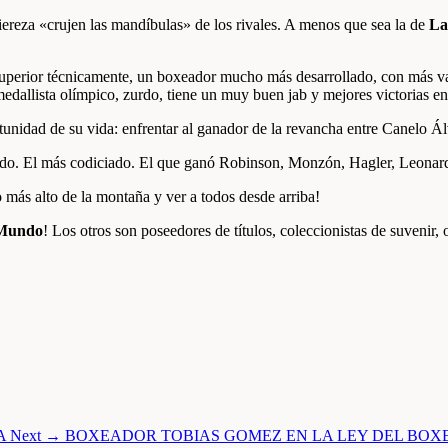
iereza «crujen las mandíbulas» de los rivales. A menos que sea la de
La
uperior técnicamente, un boxeador mucho más desarrollado, con más var
es medallista olímpico, zurdo, tiene un muy buen jab y mejores victoria
rtunidad de su vida: enfrentar al ganador de la revancha entre Canelo
utido. El más codiciado. El que ganó Robinson, Monzón, Hagler, Leonard
o más alto de la montaña y ver a todos desde arriba!
 Mundo
! Los otros son poseedores de títulos, coleccionistas de suveni
A
Next →
BOXEADOR TOBIAS GOMEZ EN LA LEY DEL BOXEO 