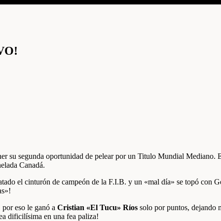
VO!
ner su segunda oportunidad de pelear por un Titulo Mundial Mediano. 
helada Canadá.
atado el cinturón de campeón de la F.I.B. y un «mal día» se topó con
as»!
 por eso le ganó a
Cristian «El Tucu» Ríos
solo por puntos, dejando m
a dificilísima en una fea paliza!