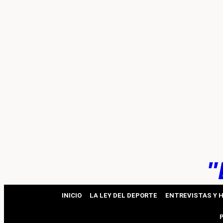
k
pp
"
INICIO
LA LEY DEL DEPORTE
ENTREVISTAS Y 