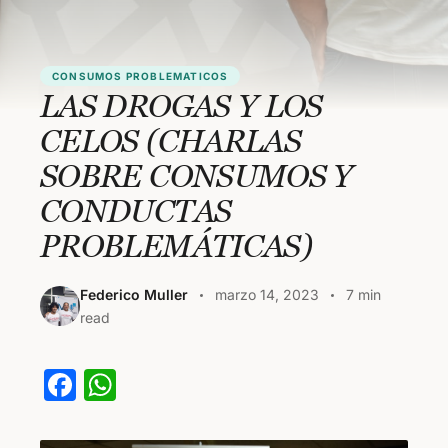
CONSUMOS PROBLEMATICOS
LAS DROGAS Y LOS
CELOS (CHARLAS
SOBRE CONSUMOS Y
CONDUCTAS
PROBLEMÁTICAS)
Federico Muller
marzo 14, 2023
7 min
read
F
W
a
h