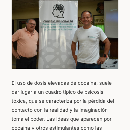
c
at
e
s
b
A
o
p
o
p
k
El uso de dosis elevadas de cocaína, suele
dar lugar a un cuadro típico de psicosis
tóxica, que se caracteriza por la pérdida del
contacto con la realidad y la imaginación
toma el poder. Las ideas que aparecen por
cocaína y otros estimulantes como las