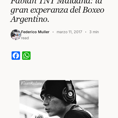
Fabian TNT Maidana: la
gran experanza del Boxeo
Argentino.
Federico Muller
marzo 11, 2017
3 min
read
F
W
a
h
c
at
e
s
b
A
o
p
o
p
k