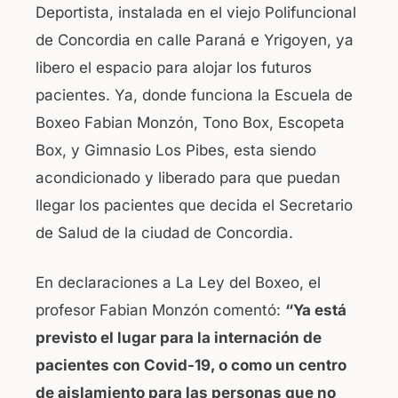
Deportista, instalada en el viejo Polifuncional
e
s
de Concordia en calle Paraná e Yrigoyen, ya
b
A
libero el espacio para alojar los futuros
o
p
pacientes. Ya, donde funciona la Escuela de
o
p
Boxeo Fabian Monzón, Tono Box, Escopeta
k
Box, y Gimnasio Los Pibes, esta siendo
acondicionado y liberado para que puedan
llegar los pacientes que decida el Secretario
de Salud de la ciudad de Concordia.
En declaraciones a La Ley del Boxeo, el
profesor Fabian Monzón comentó:
“Ya está
previsto el lugar para la internación de
pacientes con Covid-19, o como un centro
de aislamiento para las personas que no