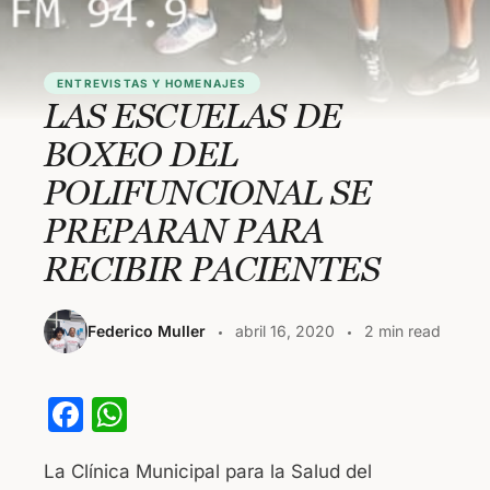
ENTREVISTAS Y HOMENAJES
LAS ESCUELAS DE
BOXEO DEL
POLIFUNCIONAL SE
PREPARAN PARA
RECIBIR PACIENTES
Federico Muller
abril 16, 2020
2 min read
F
W
a
h
La Clínica Municipal para la Salud del
c
at