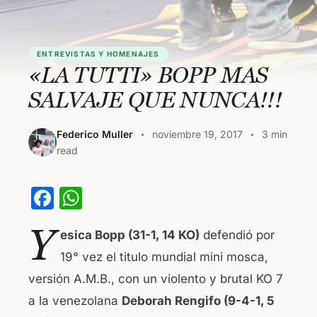
ENTREVISTAS Y HOMENAJES
«LA TUTTI» BOPP MAS
SALVAJE QUE NUNCA!!!
Federico Muller
noviembre 19, 2017
3 min
read
F
W
a
h
Y
esica Bopp (31-1, 14 KO)
defendió por
c
at
19° vez el titulo mundial mini mosca,
e
s
versión A.M.B., con un violento y brutal KO 7
b
A
a la venezolana
Deborah Rengifo (9-4-1, 5
o
p