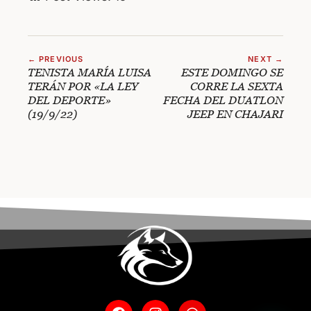
← PREVIOUS
NEXT →
TENISTA MARÍA LUISA
ESTE DOMINGO SE
TERÁN POR «LA LEY
CORRE LA SEXTA
DEL DEPORTE»
FECHA DEL DUATLON
(19/9/22)
JEEP EN CHAJARI