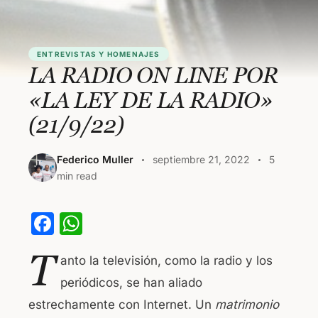
ENTREVISTAS Y HOMENAJES
LA RADIO ON LINE POR
«LA LEY DE LA RADIO»
(21/9/22)
Federico Muller
septiembre 21, 2022
5
min read
F
W
a
h
T
anto la televisión, como la radio y los
c
at
periódicos, se han aliado
e
s
estrechamente con Internet. Un
matrimonio
b
A