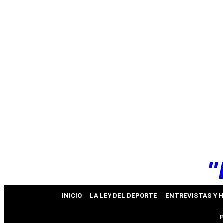
k
pp
"
INICIO
LA LEY DEL DEPORTE
ENTREVISTAS Y 