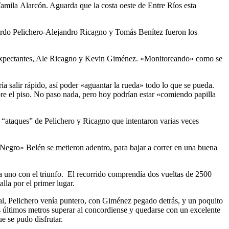
Yamila Alarcón. Aguarda que la costa oeste de Entre Ríos esta
uardo Pelichero-Alejandro Ricagno y Tomás Benítez fueron los
s, expectantes, Ale Ricagno y Kevin Giménez. «Monitoreando» como se
 salir rápido, así poder «aguantar la rueda» todo lo que se pueda.
re el piso. No paso nada, pero hoy podrían estar «comiendo papilla
“ataques” de Pelichero y Ricagno que intentaron varias veces
Negro» Belén se metieron adentro, para bajar a correr en una buena
ada uno con el triunfo. El recorrido comprendía dos vueltas de 2500
lla por el primer lugar.
nal, Pelichero venía puntero, con Giménez pegado detrás, y un poquito
s últimos metros superar al concordiense y quedarse con un excelente
e se pudo disfrutar.