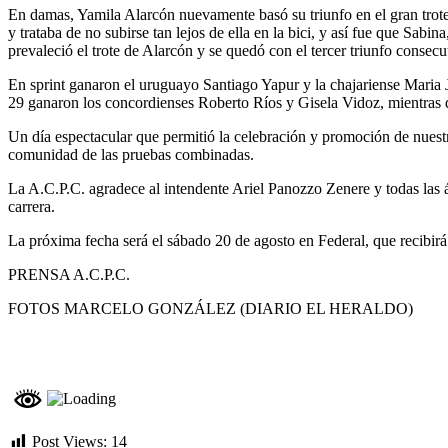
En damas, Yamila Alarcón nuevamente basó su triunfo en el gran trote
y trataba de no subirse tan lejos de ella en la bici, y así fue que Sabi
prevaleció el trote de Alarcón y se quedó con el tercer triunfo conse
En sprint ganaron el uruguayo Santiago Yapur y la chajariense Mari
29 ganaron los concordienses Roberto Ríos y Gisela Vidoz, mientras q
Un día espectacular que permitió la celebración y promoción de nuestr
comunidad de las pruebas combinadas.
La A.C.P.C. agradece al intendente Ariel Panozzo Zenere y todas las á
carrera.
La próxima fecha será el sábado 20 de agosto en Federal, que recibirá
PRENSA A.C.P.C.
FOTOS MARCELO GONZÁLEZ (DIARIO EL HERALDO)
Post Views:
14