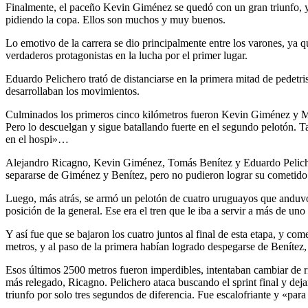
Finalmente, el paceño Kevin Giménez se quedó con un gran triunfo, y 
pidiendo la copa. Ellos son muchos y muy buenos.
Lo emotivo de la carrera se dio principalmente entre los varones, y
verdaderos protagonistas en la lucha por el primer lugar.
Eduardo Pelichero trató de distanciarse en la primera mitad de pede
desarrollaban los movimientos.
Culminados los primeros cinco kilómetros fueron Kevin Giménez y Mari
Pero lo descuelgan y sigue batallando fuerte en el segundo pelotón. 
en el hospi»…
Alejandro Ricagno, Kevin Giménez, Tomás Benítez y Eduardo Pelichero
separarse de Giménez y Benítez, pero no pudieron lograr su cometido.
Luego, más atrás, se armó un pelotón de cuatro uruguayos que anduvo
posición de la general. Ese era el tren que le iba a servir a más de uno
Y así fue que se bajaron los cuatro juntos al final de esta etapa, y c
metros, y al paso de la primera habían logrado despegarse de Benítez, y
Esos últimos 2500 metros fueron imperdibles, intentaban cambiar de ri
más relegado, Ricagno. Pelichero ataca buscando el sprint final y dej
triunfo por solo tres segundos de diferencia. Fue escalofriante y «par