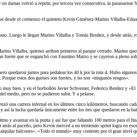
en damas volvió a repetir, por tercera vez consecutiva, la paranaense 
a que desde el comienzo el quinteto Kevin Giménez-Marino Villalba-Ed
trismo. Luego le llegan Marino Villalba y Tomás Benítez, y desde atrá
no Villalba, quienes arriban primeros al parque cerrado. Marino quería
Tan fuerte que se enganchó con Faustino Marzo y se cayeron a pleno sob
 quedaron juntos para pedalear los 40 k por la ruta 4. Hubo algunos 
 Porque estos dos gurises son fuertes, y no son «ningunos rengos».
 muy bien, y en el borbollón Javier Schvemer, Federico Benítez y «El 
 del medio, pero no se pudieron subir. Y a pelarse.
omenzó una carrera infernal en los últimos cinco kilómetros, buscando c
 así la lucha quedaría únicamente entre los tres que quedaron en la bata
tmo y avanzar en la punta y así fue que faltando 100 metros para el fi
ar atrás al paceño, pero Kevin merced a un tremendo sprint logra en eso
a alquilar balcones». «Todo el mundo» muy contento por el gran nivel qu