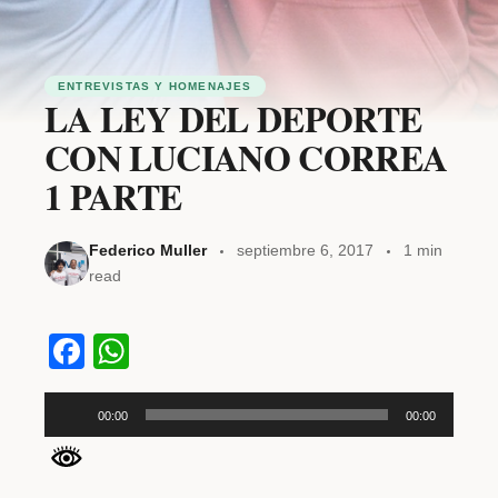
ENTREVISTAS Y HOMENAJES
LA LEY DEL DEPORTE
CON LUCIANO CORREA
1 PARTE
Federico Muller
septiembre 6, 2017
1 min
read
F
W
a
h
R
c
at
00:00
00:00
e
e
s
p
b
A