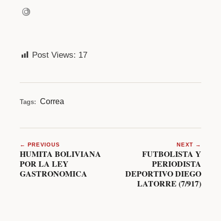
r
o
p
o
o
p
d
k
u
Post Views:
17
c
t
o
Correa
Tags:
r
d
e
← PREVIOUS
NEXT →
HUMITA BOLIVIANA
FUTBOLISTA Y
a
POR LA LEY
PERIODISTA
GASTRONOMICA
DEPORTIVO DIEGO
u
LATORRE (7/917)
d
i
o