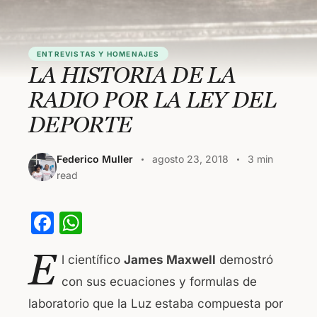
ENTREVISTAS Y HOMENAJES
LA HISTORIA DE LA
RADIO POR LA LEY DEL
DEPORTE
Federico Muller
agosto 23, 2018
3 min
read
F
W
a
h
E
l científico
James Maxwell
demostró
c
at
con sus ecuaciones y formulas de
e
s
laboratorio que la Luz estaba compuesta por
b
A